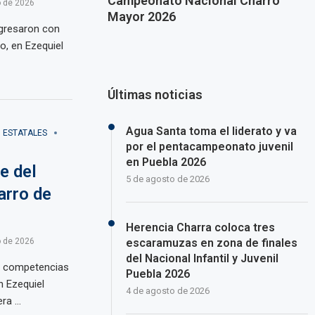
Campeonato Nacional Charro
 de 2026
Mayor 2026
egresaron con
o, en Ezequiel
Últimas noticias
Agua Santa toma el liderato y va
ESTATALES
por el pentacampeonato juvenil
en Puebla 2026
e del
5 de agosto de 2026
arro de
Herencia Charra coloca tres
escaramuzas en zona de finales
 de 2026
del Nacional Infantil y Juvenil
s competencias
Puebla 2026
n Ezequiel
4 de agosto de 2026
era …