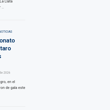
La Llata
r …
NOTICIAS
eonato
taro
s
de 2026
ro, en el
ron de gala este