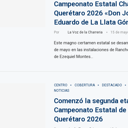
Campeonato Estatal Ch
Querétaro 2026 «Don J
Eduardo de La Llata G
Por
La Voz de la Charreria
15 de may
Este magno certamen estatal se desarr
de mayo en las instalaciones de Ranc
de Ezequiel Montes…
CENTRO
COBERTURA
DESTACADO
NOTICIAS
Comenzó la segunda et
Campeonato Estatal de
Querétaro 2026