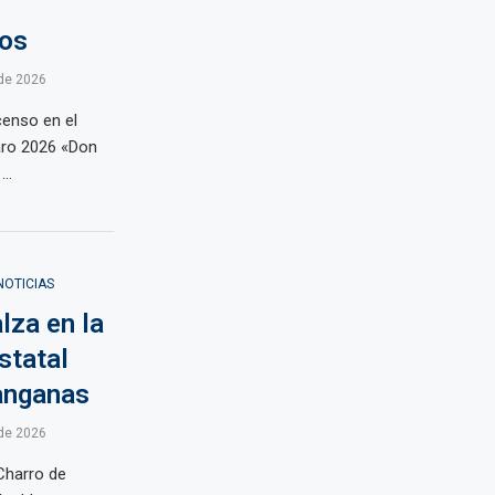
tos
de 2026
censo en el
aro 2026 «Don
 …
NOTICIAS
lza en la
statal
anganas
de 2026
Charro de