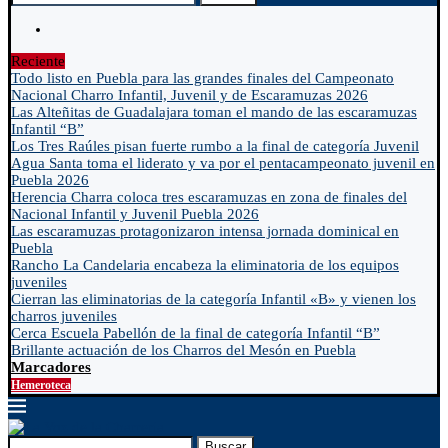
Reciente
Todo listo en Puebla para las grandes finales del Campeonato
Nacional Charro Infantil, Juvenil y de Escaramuzas 2026
Las Alteñitas de Guadalajara toman el mando de las escaramuzas
Infantil “B”
Los Tres Raúles pisan fuerte rumbo a la final de categoría Juvenil
Agua Santa toma el liderato y va por el pentacampeonato juvenil en
Puebla 2026
Herencia Charra coloca tres escaramuzas en zona de finales del
Nacional Infantil y Juvenil Puebla 2026
Las escaramuzas protagonizaron intensa jornada dominical en
Puebla
Rancho La Candelaria encabeza la eliminatoria de los equipos
juveniles
Cierran las eliminatorias de la categoría Infantil «B» y vienen los
charros juveniles
Cerca Escuela Pabellón de la final de categoría Infantil “B”
Brillante actuación de los Charros del Mesón en Puebla
Marcadores
Hemeroteca
Buscar