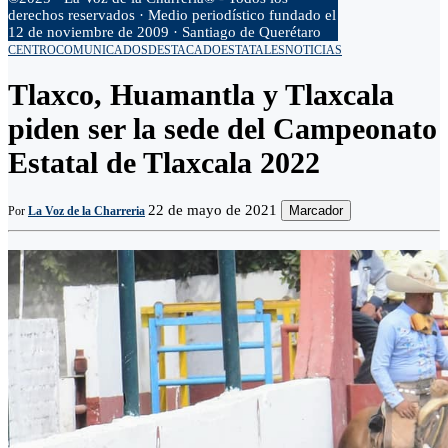
derechos reservados · Medio periodístico fundado el
12 de noviembre de 2009 · Santiago de Querétaro
CENTRO
COMUNICADOS
DESTACADO
ESTATALES
NOTICIAS
Tlaxco, Huamantla y Tlaxcala
piden ser la sede del Campeonato
Estatal de Tlaxcala 2022
22 de mayo de 2021
Marcador
Por
La Voz de la Charreria