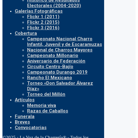
Histórico de Resultados
Electorales (2004-2020)
Galerías Fotográficas
Flickr 1 (2011)
Flickr 2 (2015)
Flickr 3 (2016)
Cobertura
Campeonato Nacional Charro
Infantil, Juvenil y de Escaramuzas
Nacional de Charros Mayores
Campeonato Millonario
Aniversario de Federación
Circuito Centro-Bajío
Campeonato Durango 2019
Rancho El Mexicano
Torneo «Don Salvador Álvarez
Díaz»
Torneo del Millón
Artículos
Memoria viva
Razas de Caballos
Funerala
Breves
Convocatorias
©2025 · La Voz de la Charrería® - Todos los