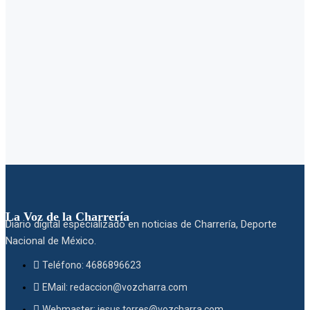
La Voz de la Charrería
Diario digital especializado en noticias de Charrería, Deporte
Nacional de México.
Teléfono: 4686896623
EMail: redaccion@vozcharra.com
Webmaster: jesus.torres@vozcharra.com