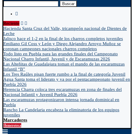
Buscar
Reciente
Hacienda Santa Cruz del Valle, tricampeón nacional de Dientes de
Leche
Jalisco hace el 1-2 en la final de los charros completos juveniles
Emiliano Gil Coss y León y Diego Alejandro Arroyo Muñoz se
coronan campeones nacionales charros completos
Todo listo en Puebla para las grandes finales del Campeonato
Nacional Charro Infantil, Juvenil y de Escaramuzas 2026
Las Alteñitas de Guadalajara toman el mando de las escaramuzas
Infantil “B”
Los Tres Raúles pisan fuerte rumbo a la final de categoría Juvenil
Agua Santa toma el liderato y va por el pentacampeonato juvenil en
Puebla 2026
Herencia Charra coloca tres escaramuzas en zona de finales del
Nacional Infantil y Juvenil Puebla 2026
Las escaramuzas protagonizaron intensa jornada dominical en
Puebla
Rancho La Candelaria encabeza la eliminatoria de los equipos
juveniles
Marcadores
Hemeroteca