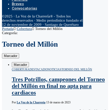
Breves
Convocatorias
©2025 · La Voz de la Charrería® - Todos los
derechos reservados · Medio periodístico fundado el
12 de noviembre de 2009 · Santiago de Querétaro
Portada
Cobertura
Torneo del Millón
Categoría:
Torneo del Millón
Marcador
Marcador
COBERTURA
DESTACADO
NOTICIAS
TORNEO DEL MILLÓN
Tres Potrillos, campeones del Torneo
del Millón en final no apta para
cardiacos
Por
La Voz de la Charreria
13 de marzo de 2023