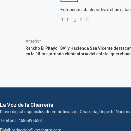
Fotoperiodista deportivo, charro, taur
Anterior
Rancho El Pitayo “8A” y Hacienda San Vicente destaca
en la última jornada eliminatoria del estatal queretano
La Voz de la Charrería
Diario digital especializado en noticias de Charrería, Deporte Nacion
Teléfono: 4686896623
EMail: redaccion@vozcharra.com