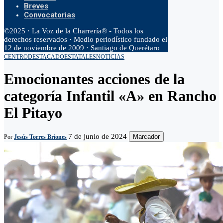
Breves
Convocatorias
©2025 · La Voz de la Charrería® - Todos los
derechos reservados · Medio periodístico fundado el
12 de noviembre de 2009 · Santiago de Querétaro
CENTRO
DESTACADO
ESTATALES
NOTICIAS
Emocionantes acciones de la
categoría Infantil «A» en Rancho
El Pitayo
7 de junio de 2024
Marcador
Por
Jesús Torres Briones