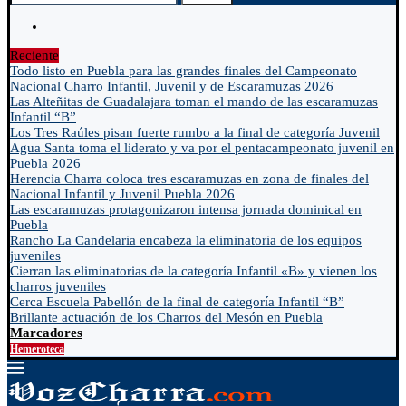
Reciente
Todo listo en Puebla para las grandes finales del Campeonato
Nacional Charro Infantil, Juvenil y de Escaramuzas 2026
Las Alteñitas de Guadalajara toman el mando de las escaramuzas
Infantil “B”
Los Tres Raúles pisan fuerte rumbo a la final de categoría Juvenil
Agua Santa toma el liderato y va por el pentacampeonato juvenil en
Puebla 2026
Herencia Charra coloca tres escaramuzas en zona de finales del
Nacional Infantil y Juvenil Puebla 2026
Las escaramuzas protagonizaron intensa jornada dominical en
Puebla
Rancho La Candelaria encabeza la eliminatoria de los equipos
juveniles
Cierran las eliminatorias de la categoría Infantil «B» y vienen los
charros juveniles
Cerca Escuela Pabellón de la final de categoría Infantil “B”
Brillante actuación de los Charros del Mesón en Puebla
Marcadores
Hemeroteca