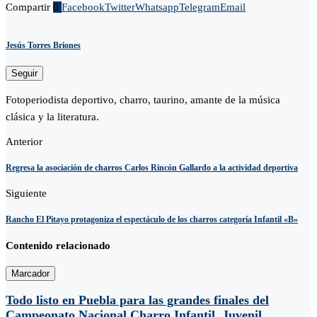
Compartir
0
Facebook
Twitter
Whatsapp
Telegram
Email
Jesús Torres Briones
Seguir
Fotoperiodista deportivo, charro, taurino, amante de la música
clásica y la literatura.
Anterior
Regresa la asociación de charros Carlos Rincón Gallardo a la actividad deportiva
Siguiente
Rancho El Pitayo protagoniza el espectáculo de los charros categoría Infantil «B»
Contenido relacionado
Marcador
Todo listo en Puebla para las grandes finales del
Campeonato Nacional Charro Infantil, Juvenil...