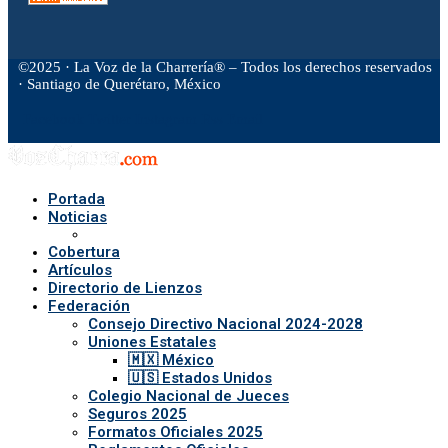
©2025 · La Voz de la Charrería® – Todos los derechos reservados
· Santiago de Querétaro, México
Facebook
Twitter
Instagram
Rss
Email
Portada
Noticias
Cobertura
Artículos
Directorio de Lienzos
Federación
Consejo Directivo Nacional 2024-2028
Uniones Estatales
🇲🇽 México
🇺🇸 Estados Unidos
Colegio Nacional de Jueces
Seguros 2025
Formatos Oficiales 2025