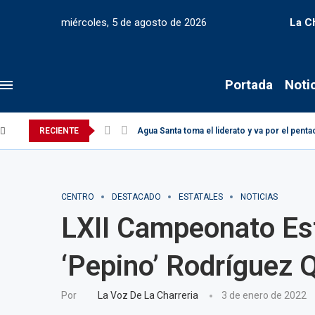
miércoles, 5 de agosto de 2026
La C
Portada
Noti
RECIENTE
Agua Santa toma el liderato y va por el pen
CENTRO
DESTACADO
ESTATALES
NOTICIAS
LXII Campeonato Est
‘Pepino’ Rodríguez Q
Por
La Voz De La Charreria
3 de enero de 2022