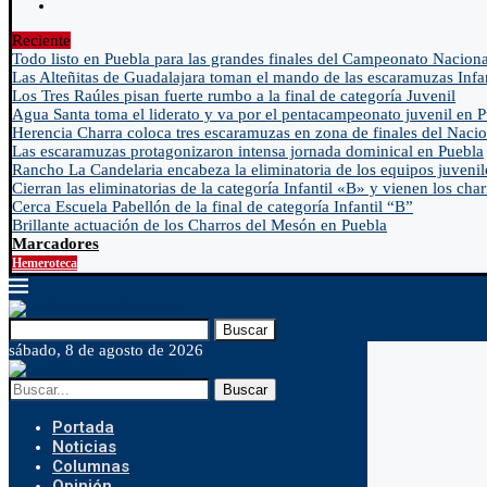
Reciente
Todo listo en Puebla para las grandes finales del Campeonato Naciona
Las Alteñitas de Guadalajara toman el mando de las escaramuzas Infa
Los Tres Raúles pisan fuerte rumbo a la final de categoría Juvenil
Agua Santa toma el liderato y va por el pentacampeonato juvenil en 
Herencia Charra coloca tres escaramuzas en zona de finales del Nacio
Las escaramuzas protagonizaron intensa jornada dominical en Puebla
Rancho La Candelaria encabeza la eliminatoria de los equipos juvenil
Cierran las eliminatorias de la categoría Infantil «B» y vienen los char
Cerca Escuela Pabellón de la final de categoría Infantil “B”
Brillante actuación de los Charros del Mesón en Puebla
Marcadores
Hemeroteca
Buscar
sábado, 8 de agosto de 2026
Buscar
Portada
Noticias
Columnas
Opinión