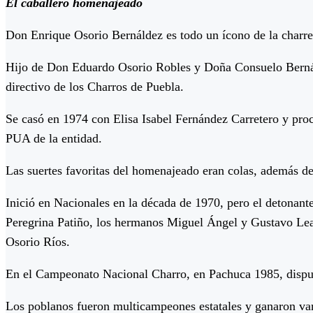
El caballero homenajeado
Don Enrique Osorio Bernáldez es todo un ícono de la charre
Hijo de Don Eduardo Osorio Robles y Doña Consuelo Bernálde
directivo de los Charros de Puebla.
Se casó en 1974 con Elisa Isabel Fernández Carretero y proc
PUA de la entidad.
Las suertes favoritas del homenajeado eran colas, además de 
Inició en Nacionales en la década de 1970, pero el detonan
Peregrina Patiño, los hermanos Miguel Ángel y Gustavo Lea
Osorio Ríos.
En el Campeonato Nacional Charro, en Pachuca 1985, disputar
Los poblanos fueron multicampeones estatales y ganaron va