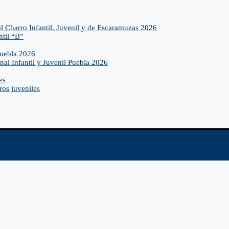
l Charro Infantil, Juvenil y de Escaramuzas 2026
ntil “B”
Puebla 2026
nal Infantil y Juvenil Puebla 2026
es
ros juveniles