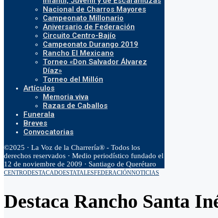
Infantil, Juvenil y de Escaramuzas
Nacional de Charros Mayores
Campeonato Millonario
Aniversario de Federación
Circuito Centro-Bajío
Campeonato Durango 2019
Rancho El Mexicano
Torneo «Don Salvador Álvarez
Díaz»
Torneo del Millón
Artículos
Memoria viva
Razas de Caballos
Funerala
Breves
Convocatorias
©2025 · La Voz de la Charrería® - Todos los
derechos reservados · Medio periodístico fundado el
12 de noviembre de 2009 · Santiago de Querétaro
CENTRO
DESTACADO
ESTATALES
FEDERACIÓN
NOTICIAS
Destaca Rancho Santa Iné