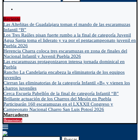
Reciente
Las Alteñitas de Guadalajara toman el mando de las escaramuzas
Infantil “B”
Los Tres Raúles pisan fuerte rumbo a la final de categoría Juvenil
Agua Santa toma el liderato y va por el pentacampeonato juvenil en
Puebla 2026
Herencia Charra coloca tres escaramuzas en zona de finales del
Nacional Infantil y Juvenil Puebla 2026
Las escaramuzas protagonizaron intensa jornada dominical en
Puebla
Rancho La Candelaria encabeza la eliminatoria de los equipos
juveniles
Cierran las eliminatorias de la categoría Infantil «B» y vienen los
charros juveniles
Cerca Escuela Pabellón de la final de categoría Infantil “B”
Brillante actuación de los Charros del Mesón en Puebla
Participarán 160 escaramuzas en el LXXXII Congreso y
Campeonato Nacional Charro San Luis Potosí 2026
Marcadores
Hemeroteca
Buscar