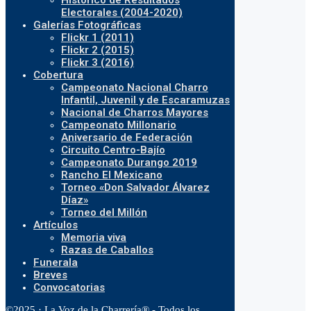
Histórico de Resultados
Electorales (2004-2020)
Galerías Fotográficas
Flickr 1 (2011)
Flickr 2 (2015)
Flickr 3 (2016)
Cobertura
Campeonato Nacional Charro
Infantil, Juvenil y de Escaramuzas
Nacional de Charros Mayores
Campeonato Millonario
Aniversario de Federación
Circuito Centro-Bajío
Campeonato Durango 2019
Rancho El Mexicano
Torneo «Don Salvador Álvarez
Díaz»
Torneo del Millón
Artículos
Memoria viva
Razas de Caballos
Funerala
Breves
Convocatorias
©2025 · La Voz de la Charrería® - Todos los