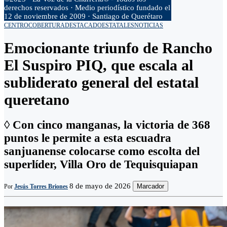
derechos reservados · Medio periodístico fundado el
12 de noviembre de 2009 · Santiago de Querétaro
CENTRO
COBERTURA
DESTACADO
ESTATALES
NOTICIAS
Emocionante triunfo de Rancho
El Suspiro PIQ, que escala al
subliderato general del estatal
queretano
◊ Con cinco manganas, la victoria de 368
puntos le permite a esta escuadra
sanjuanense colocarse como escolta del
superlíder, Villa Oro de Tequisquiapan
8 de mayo de 2026
Marcador
Por
Jesús Torres Briones