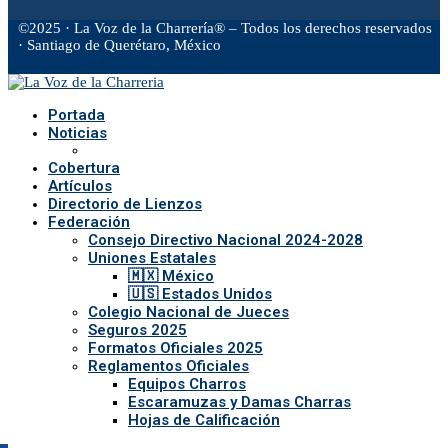
©2025 · La Voz de la Charrería® – Todos los derechos reservados
· Santiago de Querétaro, México
Facebook
Twitter
Instagram
Rss
Email
Portada
Noticias
Cobertura
Artículos
Directorio de Lienzos
Federación
Consejo Directivo Nacional 2024-2028
Uniones Estatales
🇲🇽 México
🇺🇸 Estados Unidos
Colegio Nacional de Jueces
Seguros 2025
Formatos Oficiales 2025
Reglamentos Oficiales
Equipos Charros
Escaramuzas y Damas Charras
Hojas de Calificación