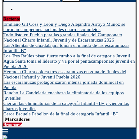
Reciente
Emiliano Gil Coss y León y Diego Alejandro Arroyo Muñoz se
coronan campeones nacionales charros completos
Todo listo en Puebla para las grandes finales del Campeonato
Nacional Charro Infantil, Juvenil y de Escaramuzas 2026
Las Alteñitas de Guadalajara toman el mando de las escaramuzas
Infantil “B”
Los Tres Raúles pisan fuerte rumbo a la final de categoría Juvenil
Agua Santa toma el liderato y va por el pentacampeonato juvenil en
Puebla 2026
Herencia Charra coloca tres escaramuzas en zona de finales del
Nacional Infantil y Juvenil Puebla 2026
Las escaramuzas protagonizaron intensa jornada dominical en
Puebla
Rancho La Candelaria encabeza la eliminatoria de los equipos
juveniles
Cierran las eliminatorias de la categoría Infantil «B» y vienen los
charros juveniles
Cerca Escuela Pabellón de la final de categoría Infantil “B”
Marcadores
Hemeroteca