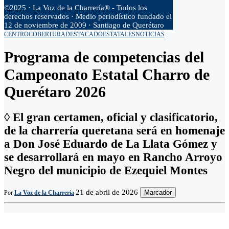
©2025 · La Voz de la Charrería® - Todos los
derechos reservados · Medio periodístico fundado el
12 de noviembre de 2009 · Santiago de Querétaro
CENTRO
COBERTURA
DESTACADO
ESTATALES
NOTICIAS
Programa de competencias del
Campeonato Estatal Charro de
Querétaro 2026
◊ El gran certamen, oficial y clasificatorio,
de la charrería queretana será en homenaje
a Don José Eduardo de La Llata Gómez y
se desarrollará en mayo en Rancho Arroyo
Negro del municipio de Ezequiel Montes
21 de abril de 2026
Marcador
Por
La Voz de la Charreria