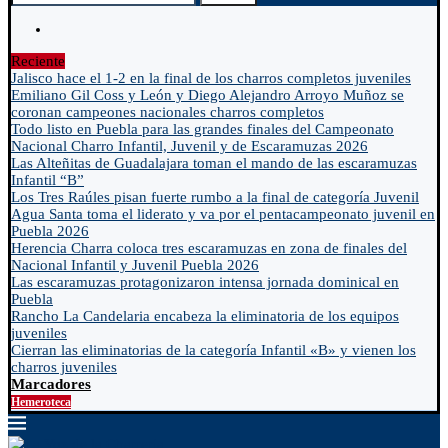
Reciente
Jalisco hace el 1-2 en la final de los charros completos juveniles
Emiliano Gil Coss y León y Diego Alejandro Arroyo Muñoz se
coronan campeones nacionales charros completos
Todo listo en Puebla para las grandes finales del Campeonato
Nacional Charro Infantil, Juvenil y de Escaramuzas 2026
Las Alteñitas de Guadalajara toman el mando de las escaramuzas
Infantil “B”
Los Tres Raúles pisan fuerte rumbo a la final de categoría Juvenil
Agua Santa toma el liderato y va por el pentacampeonato juvenil en
Puebla 2026
Herencia Charra coloca tres escaramuzas en zona de finales del
Nacional Infantil y Juvenil Puebla 2026
Las escaramuzas protagonizaron intensa jornada dominical en
Puebla
Rancho La Candelaria encabeza la eliminatoria de los equipos
juveniles
Cierran las eliminatorias de la categoría Infantil «B» y vienen los
charros juveniles
Marcadores
Hemeroteca