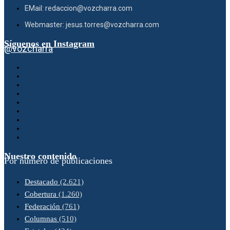
EMail: redaccion@vozcharra.com
Webmaster: jesus.torres@vozcharra.com
Síguenos en Instagram
@vozcharra
Nuestro contenido
Por número de publicaciones
Destacado
(2.621)
Cobertura
(1.260)
Federación
(761)
Columnas
(510)