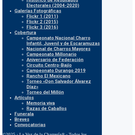
Histórico de Resultados
Electorales (2004-2020)
Galerías Fotográficas
Flickr 1 (2011)
Flickr 2 (2015)
Flickr 3 (2016)
Cobertura
Campeonato Nacional Charro
Infantil, Juvenil y de Escaramuzas
Nacional de Charros Mayores
Campeonato Millonario
Aniversario de Federación
Circuito Centro-Bajío
Campeonato Durango 2019
Rancho El Mexicano
Torneo «Don Salvador Álvarez
Díaz»
Torneo del Millón
Artículos
Memoria viva
Razas de Caballos
Funerala
Breves
Convocatorias
©2025 · La Voz de la Charrería® - Todos los