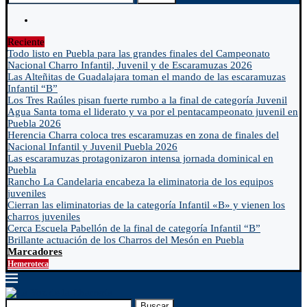
Reciente
Todo listo en Puebla para las grandes finales del Campeonato
Nacional Charro Infantil, Juvenil y de Escaramuzas 2026
Las Alteñitas de Guadalajara toman el mando de las escaramuzas
Infantil “B”
Los Tres Raúles pisan fuerte rumbo a la final de categoría Juvenil
Agua Santa toma el liderato y va por el pentacampeonato juvenil en
Puebla 2026
Herencia Charra coloca tres escaramuzas en zona de finales del
Nacional Infantil y Juvenil Puebla 2026
Las escaramuzas protagonizaron intensa jornada dominical en
Puebla
Rancho La Candelaria encabeza la eliminatoria de los equipos
juveniles
Cierran las eliminatorias de la categoría Infantil «B» y vienen los
charros juveniles
Cerca Escuela Pabellón de la final de categoría Infantil “B”
Brillante actuación de los Charros del Mesón en Puebla
Marcadores
Hemeroteca
Buscar