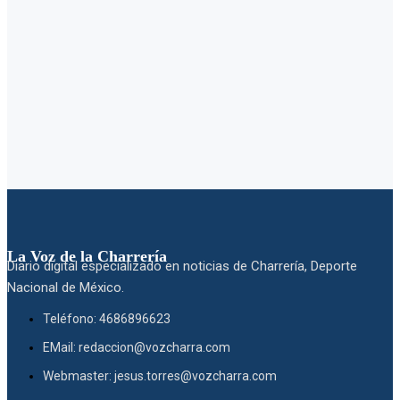
La Voz de la Charrería
Diario digital especializado en noticias de Charrería, Deporte
Nacional de México.
Teléfono: 4686896623
EMail: redaccion@vozcharra.com
Webmaster: jesus.torres@vozcharra.com