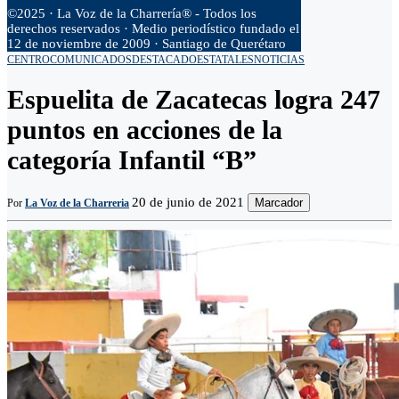
©2025 · La Voz de la Charrería® - Todos los
derechos reservados · Medio periodístico fundado el
12 de noviembre de 2009 · Santiago de Querétaro
CENTRO
COMUNICADOS
DESTACADO
ESTATALES
NOTICIAS
Espuelita de Zacatecas logra 247
puntos en acciones de la
categoría Infantil “B”
20 de junio de 2021
Marcador
Por
La Voz de la Charreria