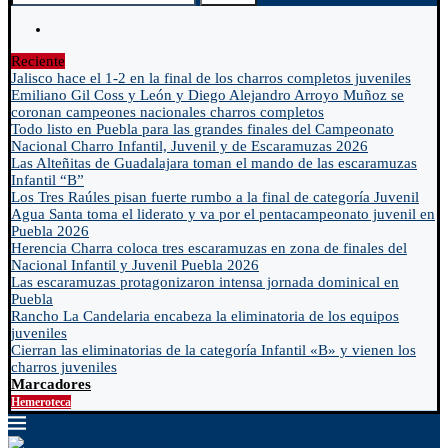
Reciente
Jalisco hace el 1-2 en la final de los charros completos juveniles
Emiliano Gil Coss y León y Diego Alejandro Arroyo Muñoz se
coronan campeones nacionales charros completos
Todo listo en Puebla para las grandes finales del Campeonato
Nacional Charro Infantil, Juvenil y de Escaramuzas 2026
Las Alteñitas de Guadalajara toman el mando de las escaramuzas
Infantil “B”
Los Tres Raúles pisan fuerte rumbo a la final de categoría Juvenil
Agua Santa toma el liderato y va por el pentacampeonato juvenil en
Puebla 2026
Herencia Charra coloca tres escaramuzas en zona de finales del
Nacional Infantil y Juvenil Puebla 2026
Las escaramuzas protagonizaron intensa jornada dominical en
Puebla
Rancho La Candelaria encabeza la eliminatoria de los equipos
juveniles
Cierran las eliminatorias de la categoría Infantil «B» y vienen los
charros juveniles
Marcadores
Hemeroteca