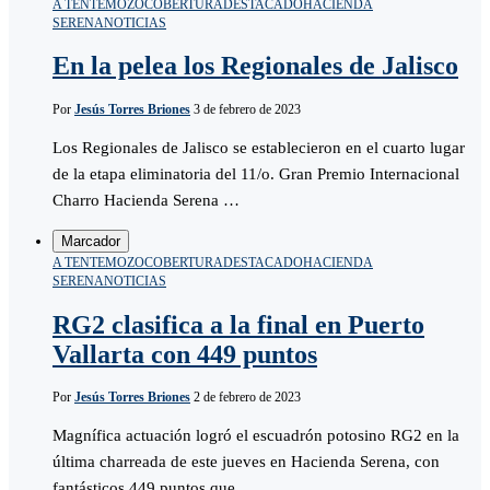
A TENTEMOZO
COBERTURA
DESTACADO
HACIENDA
SERENA
NOTICIAS
En la pelea los Regionales de Jalisco
Por
Jesús Torres Briones
3 de febrero de 2023
Los Regionales de Jalisco se establecieron en el cuarto lugar
de la etapa eliminatoria del 11/o. Gran Premio Internacional
Charro Hacienda Serena …
Marcador
A TENTEMOZO
COBERTURA
DESTACADO
HACIENDA
SERENA
NOTICIAS
RG2 clasifica a la final en Puerto
Vallarta con 449 puntos
Por
Jesús Torres Briones
2 de febrero de 2023
Magnífica actuación logró el escuadrón potosino RG2 en la
última charreada de este jueves en Hacienda Serena, con
fantásticos 449 puntos que …