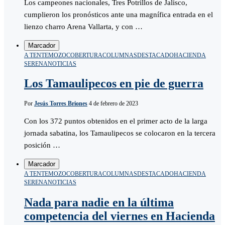
Los campeones nacionales, Tres Potrillos de Jalisco,
cumplieron los pronósticos ante una magnífica entrada en el
lienzo charro Arena Vallarta, y con …
Marcador
A TENTEMOZO
COBERTURA
COLUMNAS
DESTACADO
HACIENDA
SERENA
NOTICIAS
Los Tamaulipecos en pie de guerra
Por
Jesús Torres Briones
4 de febrero de 2023
Con los 372 puntos obtenidos en el primer acto de la larga
jornada sabatina, los Tamaulipecos se colocaron en la tercera
posición …
Marcador
A TENTEMOZO
COBERTURA
COLUMNAS
DESTACADO
HACIENDA
SERENA
NOTICIAS
Nada para nadie en la última
competencia del viernes en Hacienda