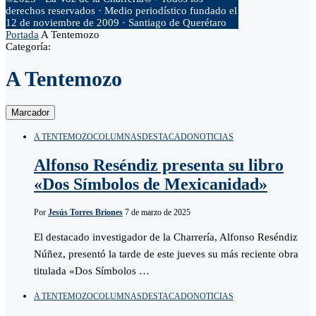
derechos reservados · Medio periodístico fundado el
12 de noviembre de 2009 · Santiago de Querétaro
Portada
A Tentemozo
Categoría:
A Tentemozo
Marcador
A TENTEMOZO
COLUMNAS
DESTACADO
NOTICIAS
Alfonso Reséndiz presenta su libro
«Dos Símbolos de Mexicanidad»
Por
Jesús Torres Briones
7 de marzo de 2025
El destacado investigador de la Charrería, Alfonso Reséndiz
Núñez, presentó la tarde de este jueves su más reciente obra
titulada «Dos Símbolos …
A TENTEMOZO
COLUMNAS
DESTACADO
NOTICIAS