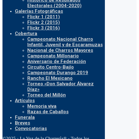
Histórico de Resultados
Electorales (2004-2020)
Galerías Fotográficas
Flickr 1 (2011)
Flickr 2 (2015)
Flickr 3 (2016)
Cobertura
Campeonato Nacional Charro
Infantil, Juvenil y de Escaramuzas
Nacional de Charros Mayores
Campeonato Millonario
Aniversario de Federación
Circuito Centro-Bajío
Campeonato Durango 2019
Rancho El Mexicano
Torneo «Don Salvador Álvarez
Díaz»
Torneo del Millón
Artículos
Memoria viva
Razas de Caballos
Funerala
Breves
Convocatorias
©2025 · La Voz de la Charrería® - Todos los