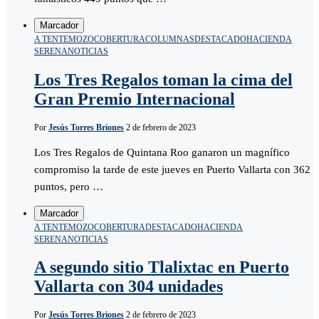
Marcador
A TENTEMOZO
COBERTURA
COLUMNAS
DESTACADO
HACIENDA
SERENA
NOTICIAS
Los Tres Regalos toman la cima del
Gran Premio Internacional
Por
Jesús Torres Briones
2 de febrero de 2023
Los Tres Regalos de Quintana Roo ganaron un magnífico
compromiso la tarde de este jueves en Puerto Vallarta con 362
puntos, pero …
Marcador
A TENTEMOZO
COBERTURA
DESTACADO
HACIENDA
SERENA
NOTICIAS
A segundo sitio Tlalixtac en Puerto
Vallarta con 304 unidades
Por
Jesús Torres Briones
2 de febrero de 2023