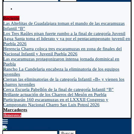
Reciente
Las Alteñitas de Guadalajara toman el mando de las escaramuzas
Infantil “B”
Los Tres Raúles pisan fuerte rumbo a la final de categoría Juvenil
Agua Santa toma el liderato y va por el pentacampeonato juvenil en
Puebla 2026
Herencia Charra coloca tres escaramuzas en zona de finales del
Nacional Infantil y Juvenil Puebla 2026
Las escaramuzas protagonizaron intensa jornada dominical en
Puebla
Rancho La Candelaria encabeza la eliminatoria de los equipos
juveniles
Cierran las eliminatorias de la categoría Infantil «B» y vienen los
charros juveniles
Cerca Escuela Pabellón de la final de categoría Infantil “B”
Brillante actuación de los Charros del Mesón en Puebla
Participarán 160 escaramuzas en el LXXXII Congreso y
Campeonato Nacional Charro San Luis Potosí 2026
Marcadores
Hemeroteca
Buscar