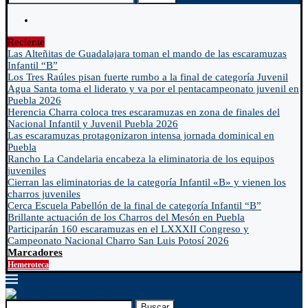
Reciente
Las Alteñitas de Guadalajara toman el mando de las escaramuzas
Infantil “B”
Los Tres Raúles pisan fuerte rumbo a la final de categoría Juvenil
Agua Santa toma el liderato y va por el pentacampeonato juvenil en
Puebla 2026
Herencia Charra coloca tres escaramuzas en zona de finales del
Nacional Infantil y Juvenil Puebla 2026
Las escaramuzas protagonizaron intensa jornada dominical en
Puebla
Rancho La Candelaria encabeza la eliminatoria de los equipos
juveniles
Cierran las eliminatorias de la categoría Infantil «B» y vienen los
charros juveniles
Cerca Escuela Pabellón de la final de categoría Infantil “B”
Brillante actuación de los Charros del Mesón en Puebla
Participarán 160 escaramuzas en el LXXXII Congreso y
Campeonato Nacional Charro San Luis Potosí 2026
Marcadores
Hemeroteca
Buscar