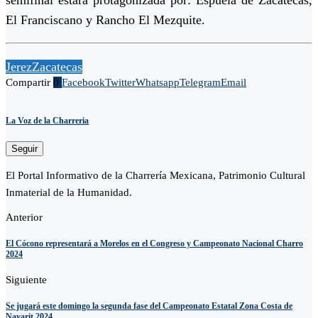
semifinal estará protagonizada por: Espuela de Zacatecas,
El Franciscano y Rancho El Mezquite.
Jerez
Zacatecas
Compartir
0
Facebook
Twitter
Whatsapp
Telegram
Email
La Voz de la Charreria
Seguir
El Portal Informativo de la Charrería Mexicana, Patrimonio Cultural
Inmaterial de la Humanidad.
Anterior
El Cócono representará a Morelos en el Congreso y Campeonato Nacional Charro
2024
Siguiente
Se jugará este domingo la segunda fase del Campeonato Estatal Zona Costa de
Nayarit 2024