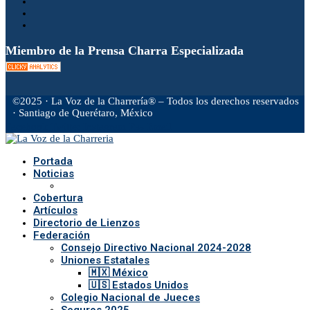
Miembro de la Prensa Charra Especializada
©2025 · La Voz de la Charrería® – Todos los derechos reservados
· Santiago de Querétaro, México
Facebook
Twitter
Instagram
Rss
Email
Portada
Noticias
Cobertura
Artículos
Directorio de Lienzos
Federación
Consejo Directivo Nacional 2024-2028
Uniones Estatales
🇲🇽 México
🇺🇸 Estados Unidos
Colegio Nacional de Jueces
Seguros 2025