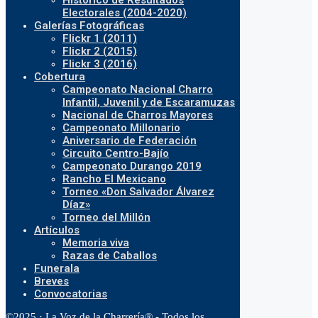
Histórico de Resultados
Electorales (2004-2020)
Galerías Fotográficas
Flickr 1 (2011)
Flickr 2 (2015)
Flickr 3 (2016)
Cobertura
Campeonato Nacional Charro
Infantil, Juvenil y de Escaramuzas
Nacional de Charros Mayores
Campeonato Millonario
Aniversario de Federación
Circuito Centro-Bajío
Campeonato Durango 2019
Rancho El Mexicano
Torneo «Don Salvador Álvarez
Díaz»
Torneo del Millón
Artículos
Memoria viva
Razas de Caballos
Funerala
Breves
Convocatorias
©2025 · La Voz de la Charrería® - Todos los