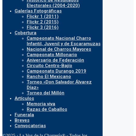
Histórico de Resultados
Electorales (2004-2020)
Galerías Fotográficas
Flickr 1 (2011)
Flickr 2 (2015)
Flickr 3 (2016)
Cobertura
Campeonato Nacional Charro
Infantil, Juvenil y de Escaramuzas
Nacional de Charros Mayores
Campeonato Millonario
Aniversario de Federación
Circuito Centro-Bajío
Campeonato Durango 2019
Rancho El Mexicano
Torneo «Don Salvador Álvarez
Díaz»
Torneo del Millón
Artículos
Memoria viva
Razas de Caballos
Funerala
Breves
Convocatorias
©2025 · La Voz de la Charrería® - Todos los