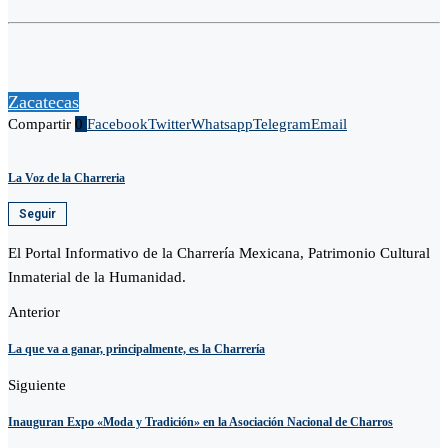
Zacatecas
Compartir
0
Facebook
Twitter
Whatsapp
Telegram
Email
La Voz de la Charreria
Seguir
El Portal Informativo de la Charrería Mexicana, Patrimonio Cultural
Inmaterial de la Humanidad.
Anterior
La que va a ganar, principalmente, es la Charrería
Siguiente
Inauguran Expo «Moda y Tradición» en la Asociación Nacional de Charros