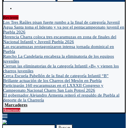
Reciente
Los Tres Raúles pisan fuerte rumbo a la final de categoría Juvenil
Agua Santa toma el liderato y va por el pentacampeonato juvenil en
Puebla 2026
Herencia Charra coloca tres escaramuzas en zona de finales del
Nacional Infantil y Juvenil Puebla 2026
Las escaramuzas protagonizaron intensa jornada dominical en
Puebla
Rancho La Candelaria encabeza la eliminatoria de los equipos
juveniles
Cierran las eliminatorias de la categoría Infantil «B» y vienen los
charros juveniles
Cerca Escuela Pabellón de la final de categoría Infantil “B”
Brillante actuación de los Charros del Mesón en Puebla
Participarán 160 escaramuzas en el LXXXII Congreso y
Campeonato Nacional Charro San Luis Potosí 2026
El gobernador Alejandro Armenta reiteró el respaldo de Puebla al
deporte de la Charrería
Marcadores
Hemeroteca
Buscar