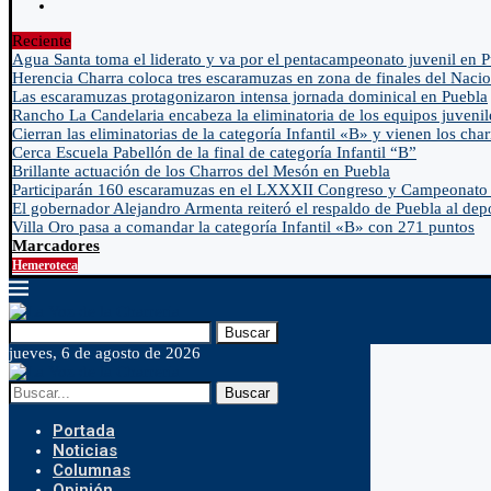
Reciente
Agua Santa toma el liderato y va por el pentacampeonato juvenil en 
Herencia Charra coloca tres escaramuzas en zona de finales del Nacio
Las escaramuzas protagonizaron intensa jornada dominical en Puebla
Rancho La Candelaria encabeza la eliminatoria de los equipos juvenil
Cierran las eliminatorias de la categoría Infantil «B» y vienen los char
Cerca Escuela Pabellón de la final de categoría Infantil “B”
Brillante actuación de los Charros del Mesón en Puebla
Participarán 160 escaramuzas en el LXXXII Congreso y Campeonato 
El gobernador Alejandro Armenta reiteró el respaldo de Puebla al depo
Villa Oro pasa a comandar la categoría Infantil «B» con 271 puntos
Marcadores
Hemeroteca
Buscar
jueves, 6 de agosto de 2026
Buscar
Portada
Noticias
Columnas
Opinión