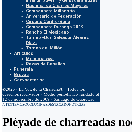
Infantil, Juvenil y de Escaramuzas
Nacional de Charros Mayores
Campeonato Millonario
Aniversario de Federación
Circuito Centro-Bajío
Campeonato Durango 2019
Rancho El Mexicano
Torneo «Don Salvador Álvarez
Díaz»
Torneo del Millón
Artículos
Memoria viva
Razas de Caballos
Funerala
Breves
Convocatorias
©2025 · La Voz de la Charrería® - Todos los
derechos reservados · Medio periodístico fundado el
12 de noviembre de 2009 · Santiago de Querétaro
A TENTEMOZO
COLUMNAS
DESTACADO
NOTICIAS
Pléyade de charreadas no