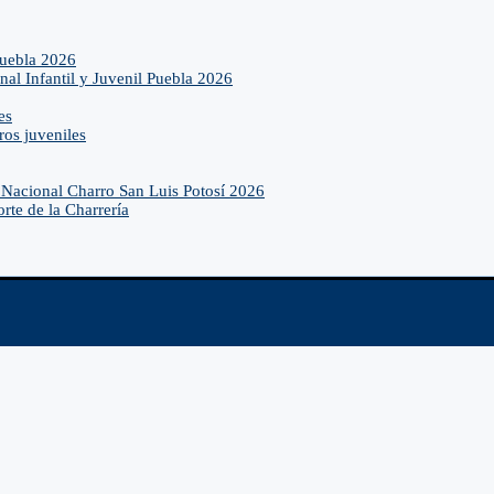
Puebla 2026
nal Infantil y Juvenil Puebla 2026
es
ros juveniles
Nacional Charro San Luis Potosí 2026
rte de la Charrería