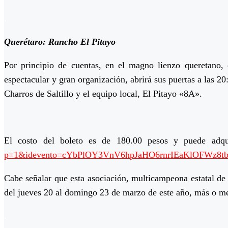
.
Querétaro: Rancho El Pitayo
Por principio de cuentas, en el magno lienzo queretano,
espectacular y gran organización, abrirá sus puertas a las 2
Charros de Saltillo y el equipo local, El Pitayo «8A».
El costo del boleto es de 180.00 pesos y puede adqu
p=1&idevento=cYbPlOY3VnV6hpJaHO6rnrIEaKlOFWz8t
Cabe señalar que esta asociación, multicampeona estatal d
del jueves 20 al domingo 23 de marzo de este año, más o men
.