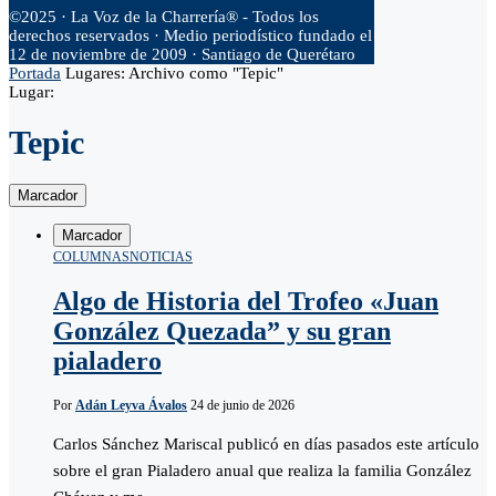
©2025 · La Voz de la Charrería® - Todos los
derechos reservados · Medio periodístico fundado el
12 de noviembre de 2009 · Santiago de Querétaro
Portada
Lugares:
Archivo como "Tepic"
Lugar:
Tepic
Marcador
Marcador
COLUMNAS
NOTICIAS
Algo de Historia del Trofeo «Juan
González Quezada” y su gran
pialadero
Por
Adán Leyva Ávalos
24 de junio de 2026
Carlos Sánchez Mariscal publicó en días pasados este artículo
sobre el gran Pialadero anual que realiza la familia González