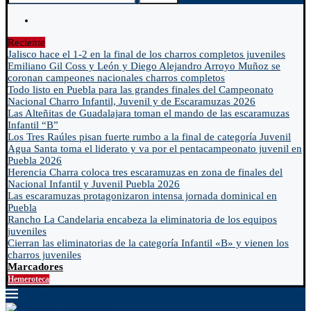
Reciente
Jalisco hace el 1-2 en la final de los charros completos juveniles
Emiliano Gil Coss y León y Diego Alejandro Arroyo Muñoz se
coronan campeones nacionales charros completos
Todo listo en Puebla para las grandes finales del Campeonato
Nacional Charro Infantil, Juvenil y de Escaramuzas 2026
Las Alteñitas de Guadalajara toman el mando de las escaramuzas
Infantil “B”
Los Tres Raúles pisan fuerte rumbo a la final de categoría Juvenil
Agua Santa toma el liderato y va por el pentacampeonato juvenil en
Puebla 2026
Herencia Charra coloca tres escaramuzas en zona de finales del
Nacional Infantil y Juvenil Puebla 2026
Las escaramuzas protagonizaron intensa jornada dominical en
Puebla
Rancho La Candelaria encabeza la eliminatoria de los equipos
juveniles
Cierran las eliminatorias de la categoría Infantil «B» y vienen los
charros juveniles
Marcadores
Hemeroteca