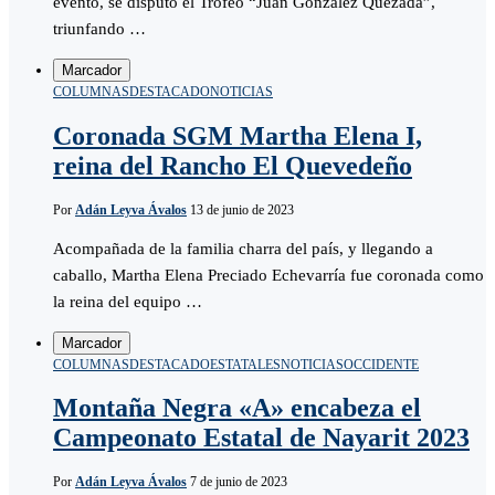
evento, se disputó el Trofeo “Juan González Quezada”,
triunfando …
Marcador
COLUMNAS
DESTACADO
NOTICIAS
Coronada SGM Martha Elena I,
reina del Rancho El Quevedeño
Por
Adán Leyva Ávalos
13 de junio de 2023
Acompañada de la familia charra del país, y llegando a
caballo, Martha Elena Preciado Echevarría fue coronada como
la reina del equipo …
Marcador
COLUMNAS
DESTACADO
ESTATALES
NOTICIAS
OCCIDENTE
Montaña Negra «A» encabeza el
Campeonato Estatal de Nayarit 2023
Por
Adán Leyva Ávalos
7 de junio de 2023