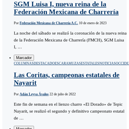
SGM Luisa I, nueva reina de la
Federación Mexicana de Charrería
Por
Federación Mexicana de Charrería A.C.
10 de enero de 2023
La noche del sábado se realizó la coronación de la nueva reina
de la Federación Mexicana de Charrería (FMCH), SGM Luisa
I, …
Marcador
COLUMNAS
DESTACADO
ESCARAMUZAS
ESTATALES
NOTICIAS
OCCIDE
Las Coritas, campeonas estatales de
Nayarit
Por
Adán Leyva Ávalos
22 de julio de 2022
Este fin de semana en el lienzo charro «El Dorado» de Tepic
Nayarit, se realizó el segundo y definitivo campeonato estatal
de …
Marcador