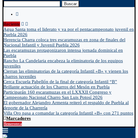
Buscar
Reciente
Agua Santa toma el liderato y va por el pentacampeonato juvenil en
Puebla 2026
Herencia Charra coloca tres escaramuzas en zona de finales del
Nacional Infantil y Juvenil Puebla 2026
Las escaramuzas protagonizaron intensa jornada dominical en
Puebla
Rancho La Candelaria encabeza la eliminatoria de los equipos
juveniles
Cierran las eliminatorias de la categoría Infantil «B» y vienen los
charros juveniles
Cerca Escuela Pabellón de la final de categoría Infantil “B”
Brillante actuación de los Charros del Mesón en Puebla
Participarán 160 escaramuzas en el LXXXII Congreso y
Campeonato Nacional Charro San Luis Potosí 2026
El gobernador Alejandro Armenta reiteró el respaldo de Puebla al
deporte de la Charrería
Villa Oro pasa a comandar la categoría Infantil «B» con 271 puntos
Marcadores
Hemeroteca