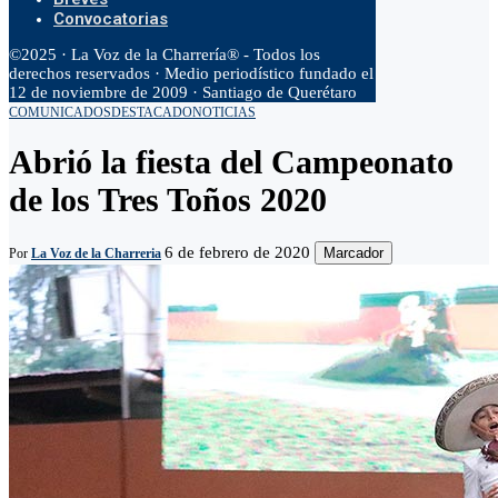
Convocatorias
©2025 · La Voz de la Charrería® - Todos los
derechos reservados · Medio periodístico fundado el
12 de noviembre de 2009 · Santiago de Querétaro
COMUNICADOS
DESTACADO
NOTICIAS
Abrió la fiesta del Campeonato
de los Tres Toños 2020
6 de febrero de 2020
Marcador
Por
La Voz de la Charreria