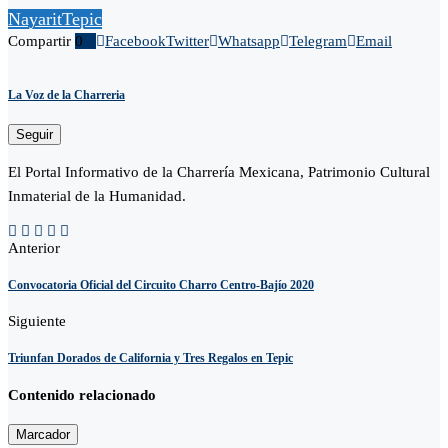
Nayarit
Tepic
Compartir
0
Facebook
Twitter
Whatsapp
Telegram
Email
La Voz de la Charreria
Seguir
El Portal Informativo de la Charrería Mexicana, Patrimonio Cultural
Inmaterial de la Humanidad.
Anterior
Convocatoria Oficial del Circuito Charro Centro-Bajío 2020
Siguiente
Triunfan Dorados de California y Tres Regalos en Tepic
Contenido relacionado
Marcador