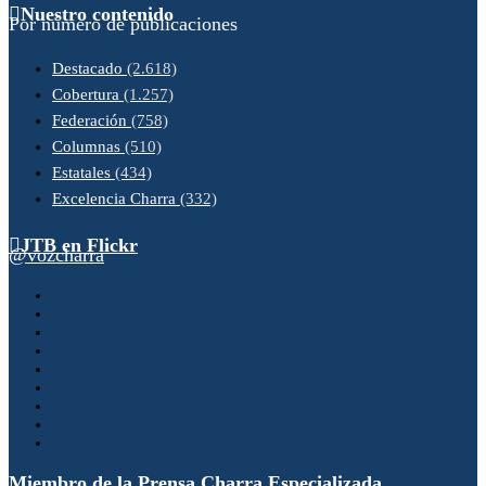
Nuestro contenido
Por número de publicaciones
Destacado
(2.618)
Cobertura
(1.257)
Federación
(758)
Columnas
(510)
Estatales
(434)
Excelencia Charra
(332)
JTB en Flickr
@vozcharra
Miembro de la Prensa Charra Especializada