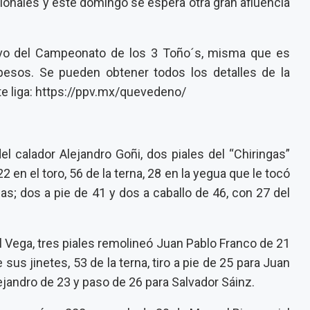
onales y este domingo se espera otra gran afluencia
ivo del Campeonato de los 3 Toño´s, misma que es
esos. Se pueden obtener todos los detalles de la
te liga: https://ppv.mx/quevedeno/
l calador Alejandro Goñi, dos piales del “Chiringas”
 en el toro, 56 de la terna, 28 en la yegua que le tocó
as; dos a pie de 41 y dos a caballo de 46, con 27 del
el Vega, tres piales remolineó Juan Pablo Franco de 21
us jinetes, 53 de la terna, tiro a pie de 25 para Juan
ejandro de 23 y paso de 26 para Salvador Sáinz.