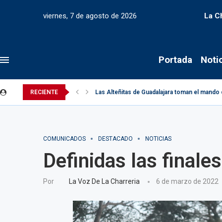
viernes, 7 de agosto de 2026
La C
Portada
Noti
RECIENTE
Las Alteñitas de Guadalajara toman el mando 
COMUNICADOS
DESTACADO
NOTICIAS
Definidas las final
Por
La Voz De La Charreria
6 de marzo de 2022