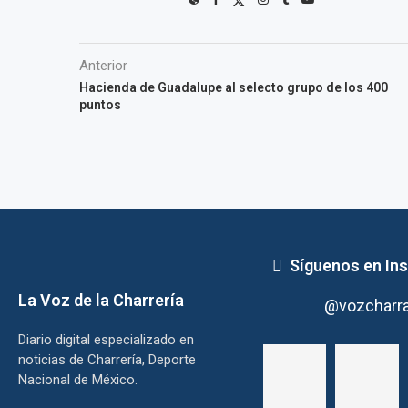
Anterior
Hacienda de Guadalupe al selecto grupo de los 400
puntos
Síguenos en In
La Voz de la Charrería
@vozcharr
Diario digital especializado en
noticias de Charrería, Deporte
Nacional de México.