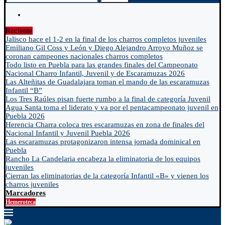
Reciente
Jalisco hace el 1-2 en la final de los charros completos juveniles
Emiliano Gil Coss y León y Diego Alejandro Arroyo Muñoz se
coronan campeones nacionales charros completos
Todo listo en Puebla para las grandes finales del Campeonato
Nacional Charro Infantil, Juvenil y de Escaramuzas 2026
Las Alteñitas de Guadalajara toman el mando de las escaramuzas
Infantil “B”
Los Tres Raúles pisan fuerte rumbo a la final de categoría Juvenil
Agua Santa toma el liderato y va por el pentacampeonato juvenil en
Puebla 2026
Herencia Charra coloca tres escaramuzas en zona de finales del
Nacional Infantil y Juvenil Puebla 2026
Las escaramuzas protagonizaron intensa jornada dominical en
Puebla
Rancho La Candelaria encabeza la eliminatoria de los equipos
juveniles
Cierran las eliminatorias de la categoría Infantil «B» y vienen los
charros juveniles
Marcadores
Hemeroteca