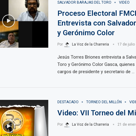
SALVADOR BARAJAS DEL TORO
VIDEO
Proceso Electoral FMC
Entrevista con Salvador
y Gerónimo Color
Por
La Voz de la Charreria
17 de julio
Jesús Torres Briones entrevista a Salva
Toro y Gerónimo Color Gasca, quienes
cargos de presidente y secretario de …
DESTACADO
TORNEO DEL MILLÓN
VID
Video: VII Torneo del Mi
Por
La Voz de la Charreria
21 de ener