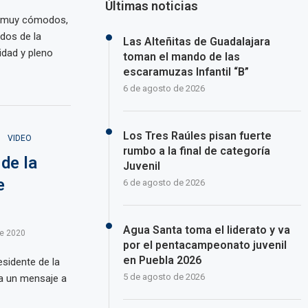
Últimas noticias
n muy cómodos,
dos de la
Las Alteñitas de Guadalajara
idad y pleno
toman el mando de las
escaramuzas Infantil “B”
6 de agosto de 2026
Los Tres Raúles pisan fuerte
VIDEO
rumbo a la final de categoría
de la
Juvenil
e
6 de agosto de 2026
Agua Santa toma el liderato y va
de 2020
por el pentacampeonato juvenil
en Puebla 2026
esidente de la
5 de agosto de 2026
ía un mensaje a