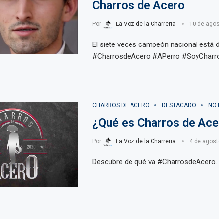
Charros de Acero
Por
La Voz de la Charreria
10 de agos
El siete veces campeón nacional está d
#CharrosdeAcero #APerro #SoyCharr
CHARROS DE ACERO
DESTACADO
NOT
¿Qué es Charros de Ace
Por
La Voz de la Charreria
4 de agost
Descubre de qué va #CharrosdeAcero