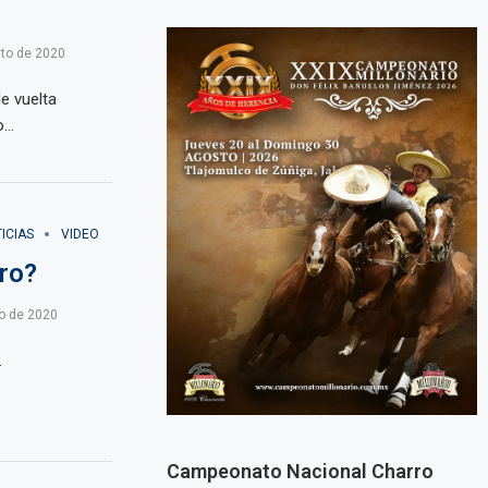
to de 2020
e vuelta
o…
ICIAS
VIDEO
ro?
o de 2020
…
Campeonato Nacional Charro