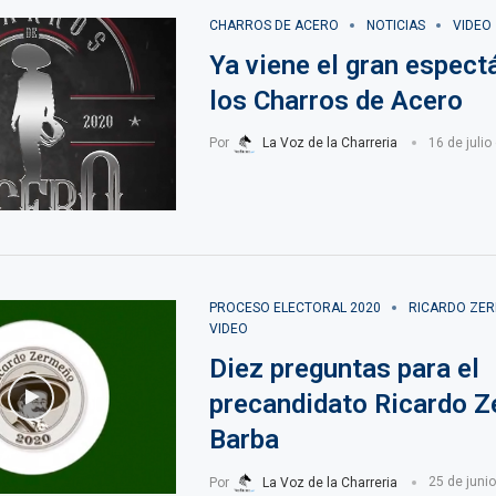
CHARROS DE ACERO
NOTICIAS
VIDEO
Ya viene el gran espect
los Charros de Acero
Por
La Voz de la Charreria
16 de julio
PROCESO ELECTORAL 2020
RICARDO ZE
VIDEO
Diez preguntas para el
precandidato Ricardo 
Barba
Por
La Voz de la Charreria
25 de juni