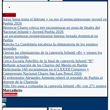
Reciente
Agua Santa toma el liderato y va por el pentacampeonato juvenil en
Puebla 2026
Herencia Charra coloca tres escaramuzas en zona de finales del
Nacional Infantil y Juvenil Puebla 2026
Las escaramuzas protagonizaron intensa jornada dominical en
Puebla
Rancho La Candelaria encabeza la eliminatoria de los equipos
juveniles
Cierran las eliminatorias de la categoría Infantil «B» y vienen los
charros juveniles
Cerca Escuela Pabellón de la final de categoría Infantil “B”
Brillante actuación de los Charros del Mesón en Puebla
Participarán 160 escaramuzas en el LXXXII Congreso y
Campeonato Nacional Charro San Luis Potosí 2026
El gobernador Alejandro Armenta reiteró el respaldo de Puebla al
deporte de la Charrería
Villa Oro pasa a comandar la categoría Infantil «B» con 271 puntos
Marcadores
Hemeroteca
Buscar