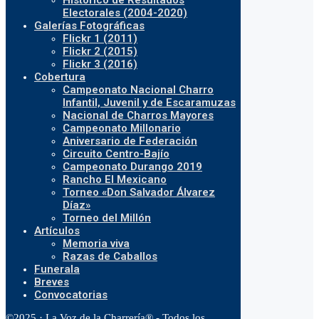
Histórico de Resultados
Electorales (2004-2020)
Galerías Fotográficas
Flickr 1 (2011)
Flickr 2 (2015)
Flickr 3 (2016)
Cobertura
Campeonato Nacional Charro
Infantil, Juvenil y de Escaramuzas
Nacional de Charros Mayores
Campeonato Millonario
Aniversario de Federación
Circuito Centro-Bajío
Campeonato Durango 2019
Rancho El Mexicano
Torneo «Don Salvador Álvarez
Díaz»
Torneo del Millón
Artículos
Memoria viva
Razas de Caballos
Funerala
Breves
Convocatorias
©2025 · La Voz de la Charrería® - Todos los