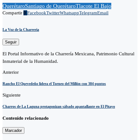
Querétaro
Santiago de Querétaro
Tlacote El Bajo
Compartir
0
Facebook
Twitter
Whatsapp
Telegram
Email
La Voz de la Charreria
Seguir
El Portal Informativo de la Charrería Mexicana, Patrimonio Cultural
Inmaterial de la Humanidad.
Anterior
Rancho El Quevedeño lidera el Torneo del Millón con 384 puntos
Siguiente
Charros de La Laguna protagonizan sábado apantallante en El Pitayo
Contenido relacionado
Marcador