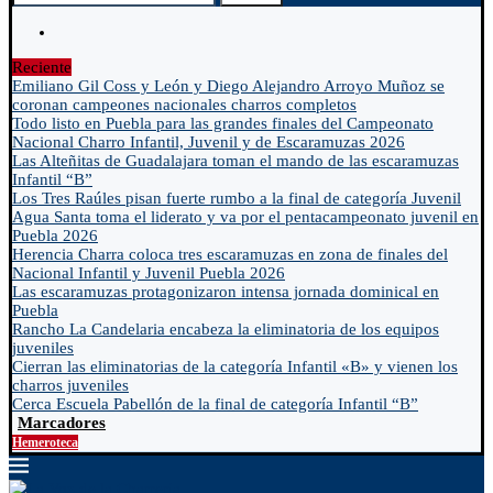
Reciente
Emiliano Gil Coss y León y Diego Alejandro Arroyo Muñoz se
coronan campeones nacionales charros completos
Todo listo en Puebla para las grandes finales del Campeonato
Nacional Charro Infantil, Juvenil y de Escaramuzas 2026
Las Alteñitas de Guadalajara toman el mando de las escaramuzas
Infantil “B”
Los Tres Raúles pisan fuerte rumbo a la final de categoría Juvenil
Agua Santa toma el liderato y va por el pentacampeonato juvenil en
Puebla 2026
Herencia Charra coloca tres escaramuzas en zona de finales del
Nacional Infantil y Juvenil Puebla 2026
Las escaramuzas protagonizaron intensa jornada dominical en
Puebla
Rancho La Candelaria encabeza la eliminatoria de los equipos
juveniles
Cierran las eliminatorias de la categoría Infantil «B» y vienen los
charros juveniles
Cerca Escuela Pabellón de la final de categoría Infantil “B”
Marcadores
Hemeroteca