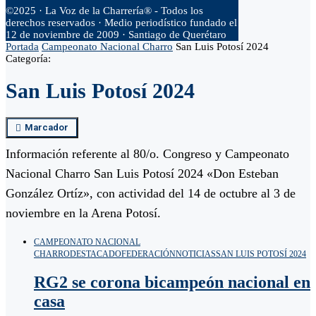
©2025 · La Voz de la Charrería® - Todos los
derechos reservados · Medio periodístico fundado el
12 de noviembre de 2009 · Santiago de Querétaro
Portada
Campeonato Nacional Charro
San Luis Potosí 2024
Categoría:
San Luis Potosí 2024
Marcador
Información referente al 80/o. Congreso y Campeonato
Nacional Charro San Luis Potosí 2024 «Don Esteban
González Ortíz», con actividad del 14 de octubre al 3 de
noviembre en la Arena Potosí.
CAMPEONATO NACIONAL
CHARRO
DESTACADO
FEDERACIÓN
NOTICIAS
SAN LUIS POTOSÍ 2024
RG2 se corona bicampeón nacional en
casa