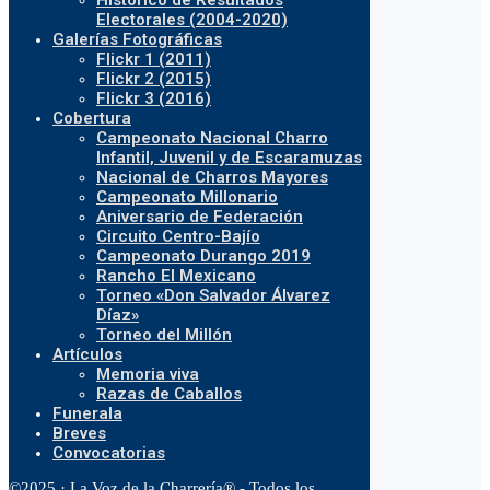
Histórico de Resultados
Electorales (2004-2020)
Galerías Fotográficas
Flickr 1 (2011)
Flickr 2 (2015)
Flickr 3 (2016)
Cobertura
Campeonato Nacional Charro
Infantil, Juvenil y de Escaramuzas
Nacional de Charros Mayores
Campeonato Millonario
Aniversario de Federación
Circuito Centro-Bajío
Campeonato Durango 2019
Rancho El Mexicano
Torneo «Don Salvador Álvarez
Díaz»
Torneo del Millón
Artículos
Memoria viva
Razas de Caballos
Funerala
Breves
Convocatorias
©2025 · La Voz de la Charrería® - Todos los