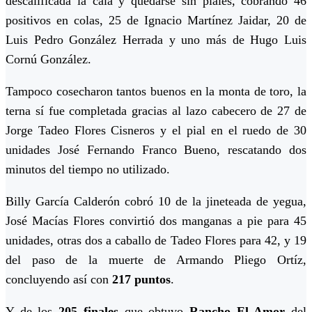
descalificada la cala y quedarse sin piales, cobrando 46
positivos en colas, 25 de Ignacio Martínez Jaidar, 20 de
Luis Pedro González Herrada y uno más de Hugo Luis
Cornú González.
Tampoco cosecharon tantos buenos en la monta de toro, la
terna sí fue completada gracias al lazo cabecero de 27 de
Jorge Tadeo Flores Cisneros y el pial en el ruedo de 30
unidades José Fernando Franco Bueno, rescatando dos
minutos del tiempo no utilizado.
Billy García Calderón cobró 10 de la jineteada de yegua,
José Macías Flores convirtió dos manganas a pie para 45
unidades, otras dos a caballo de Tadeo Flores para 42, y 19
del paso de la muerte de Armando Pliego Ortíz,
concluyendo así con
217 puntos
.
Y de los
205 finales
que obtuvo
Rancho El Amor
del