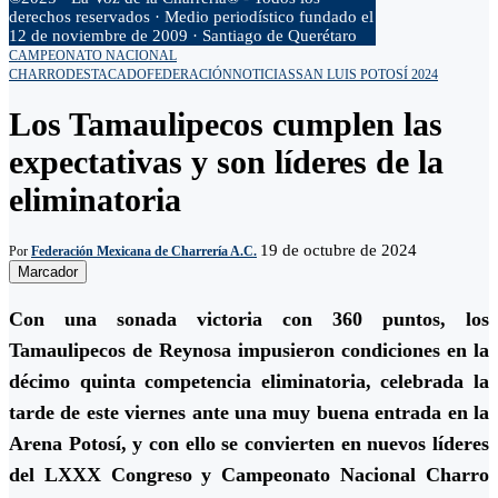
derechos reservados · Medio periodístico fundado el
12 de noviembre de 2009 · Santiago de Querétaro
CAMPEONATO NACIONAL
CHARRO
DESTACADO
FEDERACIÓN
NOTICIAS
SAN LUIS POTOSÍ 2024
Los Tamaulipecos cumplen las
expectativas y son líderes de la
eliminatoria
19 de octubre de 2024
Por
Federación Mexicana de Charrería A.C.
Marcador
C
on una sonada victoria con 360 puntos, los
Tamaulipecos de Reynosa impusieron condiciones en la
décimo quinta competencia eliminatoria, celebrada la
tarde de este viernes ante una muy buena entrada en la
Arena Potosí, y con ello se convierten en nuevos líderes
del LXXX Congreso y Campeonato Nacional Charro