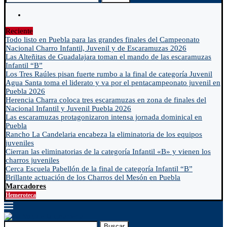
Reciente
Todo listo en Puebla para las grandes finales del Campeonato
Nacional Charro Infantil, Juvenil y de Escaramuzas 2026
Las Alteñitas de Guadalajara toman el mando de las escaramuzas
Infantil “B”
Los Tres Raúles pisan fuerte rumbo a la final de categoría Juvenil
Agua Santa toma el liderato y va por el pentacampeonato juvenil en
Puebla 2026
Herencia Charra coloca tres escaramuzas en zona de finales del
Nacional Infantil y Juvenil Puebla 2026
Las escaramuzas protagonizaron intensa jornada dominical en
Puebla
Rancho La Candelaria encabeza la eliminatoria de los equipos
juveniles
Cierran las eliminatorias de la categoría Infantil «B» y vienen los
charros juveniles
Cerca Escuela Pabellón de la final de categoría Infantil “B”
Brillante actuación de los Charros del Mesón en Puebla
Marcadores
Hemeroteca
Buscar