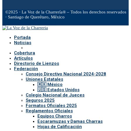
©2025 · La Voz de la Charrería® – Todos los derechos reservados
· Santiago de Querétaro, México
Facebook
Twitter
Instagram
Rss
Email
Portada
Noticias
Cobertura
Artículos
Directorio de Lienzos
Federación
Consejo Directivo Nacional 2024-2028
Uniones Estatales
🇲🇽 México
🇺🇸 Estados Unidos
Colegio Nacional de Jueces
Seguros 2025
Formatos Oficiales 2025
Reglamentos Oficiales
Equipos Charros
Escaramuzas y Damas Charras
Hojas de Calificación