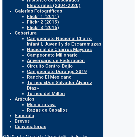
Histórico de Resultados
Electorales (2004-2020)
Galerías Fotográficas
Flickr 1 (2011)
Flickr 2 (2015)
Flickr 3 (2016)
Cobertura
Campeonato Nacional Charro
Infantil, Juvenil y de Escaramuzas
Nacional de Charros Mayores
Campeonato Millonario
Aniversario de Federación
Circuito Centro-Bajío
Campeonato Durango 2019
Rancho El Mexicano
Torneo «Don Salvador Álvarez
Díaz»
Torneo del Millón
Artículos
Memoria viva
Razas de Caballos
Funerala
Breves
Convocatorias
©2025 · La Voz de la Charrería® - Todos los