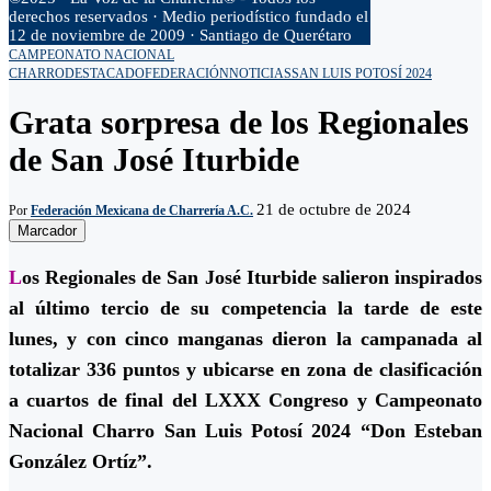
derechos reservados · Medio periodístico fundado el
12 de noviembre de 2009 · Santiago de Querétaro
CAMPEONATO NACIONAL
CHARRO
DESTACADO
FEDERACIÓN
NOTICIAS
SAN LUIS POTOSÍ 2024
Grata sorpresa de los Regionales
de San José Iturbide
21 de octubre de 2024
Por
Federación Mexicana de Charrería A.C.
Marcador
L
os Regionales de San José Iturbide salieron inspirados
al último tercio de su competencia la tarde de este
lunes, y con cinco manganas dieron la campanada al
totalizar 336 puntos y ubicarse en zona de clasificación
a cuartos de final del LXXX Congreso y Campeonato
Nacional Charro San Luis Potosí 2024 “Don Esteban
González Ortíz”.