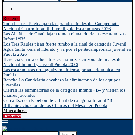
Reciente
Todo listo en Puebla para las grandes finales del Campeonato
Nacional Charro Infantil, Juvenil y de Escaramuzas 2026
Las Alteñitas de Guadalajara toman el mando de las escaramuzas
Infantil “B”
Los Tres Raúles pisan fuerte rumbo a la final de categoría Juvenil
Agua Santa toma el liderato y va por el pentacampeonato juvenil en
Puebla 2026
Herencia Charra coloca tres escaramuzas en zona de finales del
Nacional Infantil y Juvenil Puebla 2026
Las escaramuzas protagonizaron intensa jornada dominical en
Puebla
Rancho La Candelaria encabeza la eliminatoria de los equipos
juveniles
Cierran las eliminatorias de la categoría Infantil «B» y vienen los
charros juveniles
Cerca Escuela Pabellón de la final de categoría Infantil “B”
Brillante actuación de los Charros del Mesón en Puebla
Marcadores
Hemeroteca
Buscar