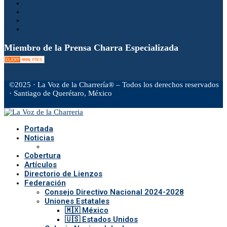
Miembro de la Prensa Charra Especializada
©2025 · La Voz de la Charrería® – Todos los derechos reservados
· Santiago de Querétaro, México
Facebook
Twitter
Instagram
Rss
Email
Portada
Noticias
Cobertura
Artículos
Directorio de Lienzos
Federación
Consejo Directivo Nacional 2024-2028
Uniones Estatales
🇲🇽 México
🇺🇸 Estados Unidos