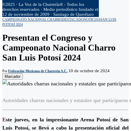
©2025 · La Voz de la Charrería® - Todos los
derechos reservados · Medio periodístico fundado el
12 de noviembre de 2009 · Santiago de Querétaro
CAMPEONATO NACIONAL CHARRO
DESTACADO
NOTICIAS
SAN LUIS
POTOSÍ 2024
Presentan el Congreso y
Campeonato Nacional Charro
San Luis Potosí 2024
10 de octubre de 2024
Por
Federación Mexicana de Charrería A.C.
Marcador
Autoridades charras nacionales y estatales que participaron 
E
ste jueves, en la impresionante Arena Potosí de San
Luis Potosí, se llevó a cabo la presentación oficial del