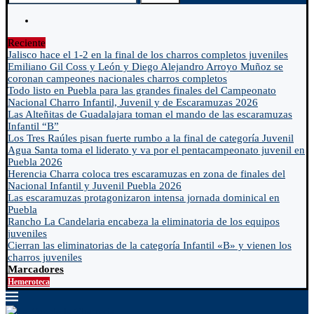
Reciente
Jalisco hace el 1-2 en la final de los charros completos juveniles
Emiliano Gil Coss y León y Diego Alejandro Arroyo Muñoz se
coronan campeones nacionales charros completos
Todo listo en Puebla para las grandes finales del Campeonato
Nacional Charro Infantil, Juvenil y de Escaramuzas 2026
Las Alteñitas de Guadalajara toman el mando de las escaramuzas
Infantil “B”
Los Tres Raúles pisan fuerte rumbo a la final de categoría Juvenil
Agua Santa toma el liderato y va por el pentacampeonato juvenil en
Puebla 2026
Herencia Charra coloca tres escaramuzas en zona de finales del
Nacional Infantil y Juvenil Puebla 2026
Las escaramuzas protagonizaron intensa jornada dominical en
Puebla
Rancho La Candelaria encabeza la eliminatoria de los equipos
juveniles
Cierran las eliminatorias de la categoría Infantil «B» y vienen los
charros juveniles
Marcadores
Hemeroteca