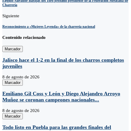
Elegido Salvador Barajas del Toro próximo presidente de la Federación Mexicana de
Charrería
Siguiente
Reconocimiento a «Mujeres Leyenda» de la charrería nacional
Contenido relacionado
Marcador
Jalisco hace el 1-2 en la final de los charros completos
juveniles
8 de agosto de 2026
Marcador
Emiliano Gil Coss y León y Diego Alejandro Arroyo
Muñoz se coronan campeones nacionales...
8 de agosto de 2026
Marcador
Todo listo en Puebla para las grandes finales del