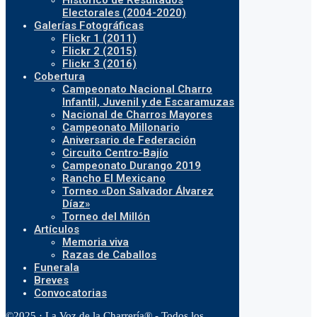
Histórico de Resultados
Electorales (2004-2020)
Galerías Fotográficas
Flickr 1 (2011)
Flickr 2 (2015)
Flickr 3 (2016)
Cobertura
Campeonato Nacional Charro
Infantil, Juvenil y de Escaramuzas
Nacional de Charros Mayores
Campeonato Millonario
Aniversario de Federación
Circuito Centro-Bajío
Campeonato Durango 2019
Rancho El Mexicano
Torneo «Don Salvador Álvarez
Díaz»
Torneo del Millón
Artículos
Memoria viva
Razas de Caballos
Funerala
Breves
Convocatorias
©2025 · La Voz de la Charrería® - Todos los