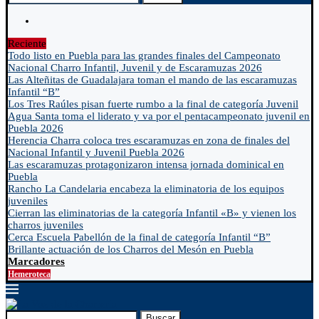
Reciente
Todo listo en Puebla para las grandes finales del Campeonato
Nacional Charro Infantil, Juvenil y de Escaramuzas 2026
Las Alteñitas de Guadalajara toman el mando de las escaramuzas
Infantil “B”
Los Tres Raúles pisan fuerte rumbo a la final de categoría Juvenil
Agua Santa toma el liderato y va por el pentacampeonato juvenil en
Puebla 2026
Herencia Charra coloca tres escaramuzas en zona de finales del
Nacional Infantil y Juvenil Puebla 2026
Las escaramuzas protagonizaron intensa jornada dominical en
Puebla
Rancho La Candelaria encabeza la eliminatoria de los equipos
juveniles
Cierran las eliminatorias de la categoría Infantil «B» y vienen los
charros juveniles
Cerca Escuela Pabellón de la final de categoría Infantil “B”
Brillante actuación de los Charros del Mesón en Puebla
Marcadores
Hemeroteca
Buscar