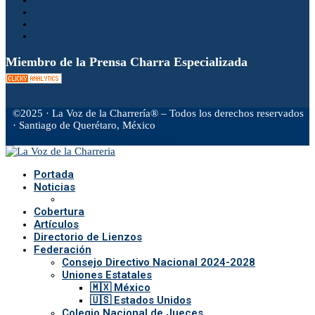
Miembro de la Prensa Charra Especializada
©2025 · La Voz de la Charrería® – Todos los derechos reservados
· Santiago de Querétaro, México
Facebook
Twitter
Instagram
Rss
Email
Portada
Noticias
Cobertura
Artículos
Directorio de Lienzos
Federación
Consejo Directivo Nacional 2024-2028
Uniones Estatales
🇲🇽 México
🇺🇸 Estados Unidos
Colegio Nacional de Jueces