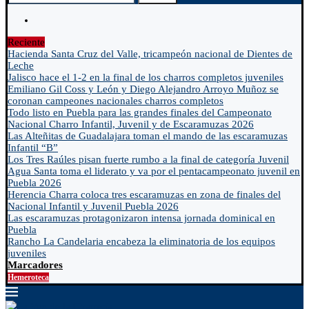
Reciente
Hacienda Santa Cruz del Valle, tricampeón nacional de Dientes de
Leche
Jalisco hace el 1-2 en la final de los charros completos juveniles
Emiliano Gil Coss y León y Diego Alejandro Arroyo Muñoz se
coronan campeones nacionales charros completos
Todo listo en Puebla para las grandes finales del Campeonato
Nacional Charro Infantil, Juvenil y de Escaramuzas 2026
Las Alteñitas de Guadalajara toman el mando de las escaramuzas
Infantil “B”
Los Tres Raúles pisan fuerte rumbo a la final de categoría Juvenil
Agua Santa toma el liderato y va por el pentacampeonato juvenil en
Puebla 2026
Herencia Charra coloca tres escaramuzas en zona de finales del
Nacional Infantil y Juvenil Puebla 2026
Las escaramuzas protagonizaron intensa jornada dominical en
Puebla
Rancho La Candelaria encabeza la eliminatoria de los equipos
juveniles
Marcadores
Hemeroteca