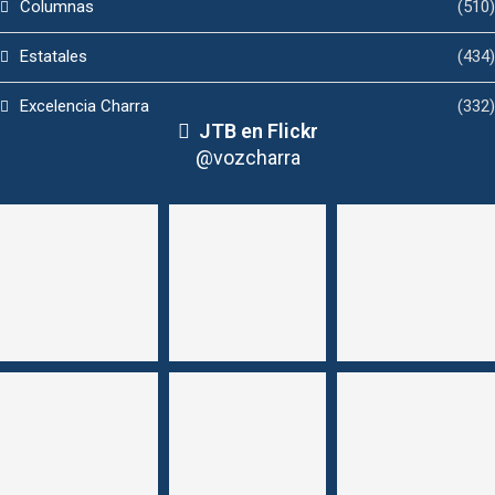
Columnas
(510)
Estatales
(434)
Excelencia Charra
(332)
JTB en Flickr
@vozcharra