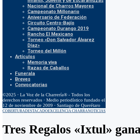
Infantil, Juvenil y de Escaramuzas
Nacional de Charros Mayores
Campeonato Millonario
Aniversario de Federación
Circuito Centro-Bajío
Campeonato Durango 2019
Rancho El Mexicano
Torneo «Don Salvador Álvarez
Díaz»
Torneo del Millón
Artículos
Memoria viva
Razas de Caballos
Funerala
Breves
Convocatorias
©2025 · La Voz de la Charrería® - Todos los
derechos reservados · Medio periodístico fundado el
12 de noviembre de 2009 · Santiago de Querétaro
COBERTURA
DESTACADO
EXCELENCIA CHARRA
NOTICIAS
Tres Regalos «Ixtul» gana