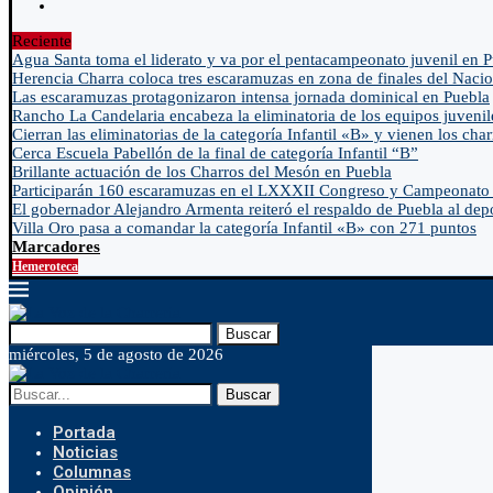
Reciente
Agua Santa toma el liderato y va por el pentacampeonato juvenil en 
Herencia Charra coloca tres escaramuzas en zona de finales del Nacio
Las escaramuzas protagonizaron intensa jornada dominical en Puebla
Rancho La Candelaria encabeza la eliminatoria de los equipos juvenil
Cierran las eliminatorias de la categoría Infantil «B» y vienen los char
Cerca Escuela Pabellón de la final de categoría Infantil “B”
Brillante actuación de los Charros del Mesón en Puebla
Participarán 160 escaramuzas en el LXXXII Congreso y Campeonato 
El gobernador Alejandro Armenta reiteró el respaldo de Puebla al depo
Villa Oro pasa a comandar la categoría Infantil «B» con 271 puntos
Marcadores
Hemeroteca
Buscar
miércoles, 5 de agosto de 2026
Buscar
Portada
Noticias
Columnas
Opinión