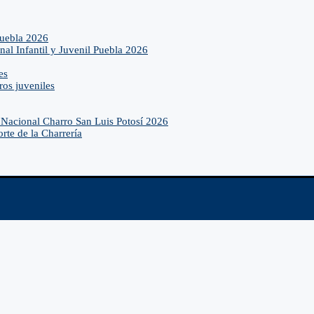
Puebla 2026
nal Infantil y Juvenil Puebla 2026
es
ros juveniles
Nacional Charro San Luis Potosí 2026
rte de la Charrería