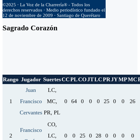
©2025 · La Voz de la Charrería® - Todos los
derechos reservados · Medio periodístico fundado el
12 de noviembre de 2009 · Santiago de Querétaro
Sagrado Corazón
Rango
Jugador
Suertes
CC
PL
CO
JT
LC
PR
JY
MP
MC
Juan
LC,
1
Francisco
MC,
0
64
0
0
0
25
0
0
26
Cervantes
PR, PL
CO,
Francisco
2
LC,
0
0
25
0
28
0
0
0
0