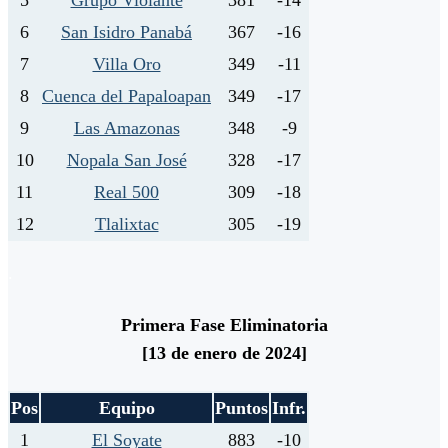
5
Grupo Violante
381
-14
6
San Isidro Panabá
367
-16
7
Villa Oro
349
-11
8
Cuenca del Papaloapan
349
-17
9
Las Amazonas
348
-9
10
Nopala San José
328
-17
11
Real 500
309
-18
12
Tlalixtac
305
-19
.
Primera Fase Eliminatoria
[13 de enero de 2024]
Pos
Equipo
Puntos
Infr.
1
El Soyate
883
-10