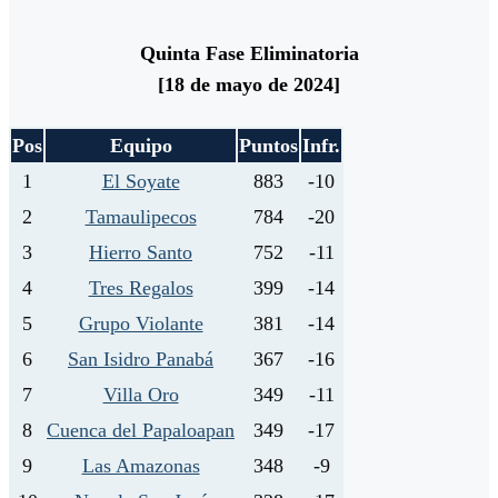
Quinta Fase Eliminatoria
[18 de mayo de 2024]
Pos
Equipo
Puntos
Infr.
1
El Soyate
883
-10
2
Tamaulipecos
784
-20
3
Hierro Santo
752
-11
4
Tres Regalos
399
-14
5
Grupo Violante
381
-14
6
San Isidro Panabá
367
-16
7
Villa Oro
349
-11
8
Cuenca del Papaloapan
349
-17
9
Las Amazonas
348
-9