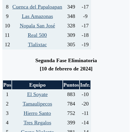
8
Cuenca del Papaloapan
349
-17
9
Las Amazonas
348
-9
10
Nopala San José
328
-17
11
Real 500
309
-18
12
Tlalixtac
305
-19
Segunda Fase Eliminatoria
[10 de febrero de 2024]
Pos
Equipo
Puntos
Infr.
1
El Soyate
883
-10
2
Tamaulipecos
784
-20
3
Hierro Santo
752
-11
4
Tres Regalos
399
-14