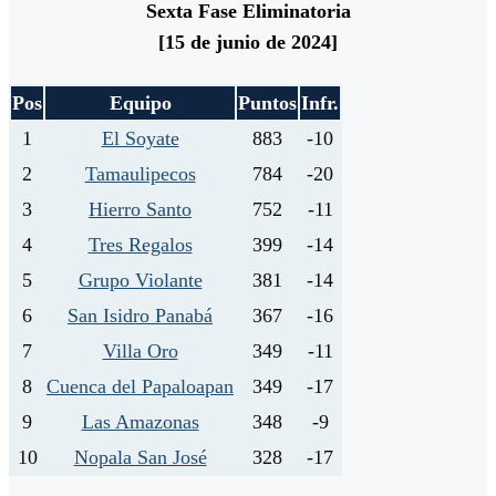
Sexta Fase Eliminatoria
[15 de junio de 2024]
Pos
Equipo
Puntos
Infr.
1
El Soyate
883
-10
2
Tamaulipecos
784
-20
3
Hierro Santo
752
-11
4
Tres Regalos
399
-14
5
Grupo Violante
381
-14
6
San Isidro Panabá
367
-16
7
Villa Oro
349
-11
8
Cuenca del Papaloapan
349
-17
9
Las Amazonas
348
-9
10
Nopala San José
328
-17