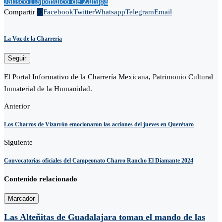
Jalisco
Tlajomulco de Zúñiga
Compartir
0
Facebook
Twitter
Whatsapp
Telegram
Email
La Voz de la Charreria
Seguir
El Portal Informativo de la Charrería Mexicana, Patrimonio Cultural
Inmaterial de la Humanidad.
Anterior
Los Charros de Vizarrón emocionaron las acciones del jueves en Querétaro
Siguiente
Convocatorias oficiales del Campeonato Charro Rancho El Diamante 2024
Contenido relacionado
Marcador
Las Alteñitas de Guadalajara toman el mando de las