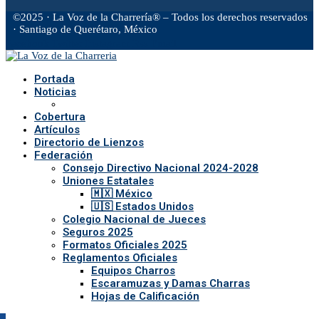
©2025 · La Voz de la Charrería® – Todos los derechos reservados
· Santiago de Querétaro, México
Facebook
Twitter
Instagram
Rss
Email
Portada
Noticias
Cobertura
Artículos
Directorio de Lienzos
Federación
Consejo Directivo Nacional 2024-2028
Uniones Estatales
🇲🇽 México
🇺🇸 Estados Unidos
Colegio Nacional de Jueces
Seguros 2025
Formatos Oficiales 2025
Reglamentos Oficiales
Equipos Charros
Escaramuzas y Damas Charras
Hojas de Calificación