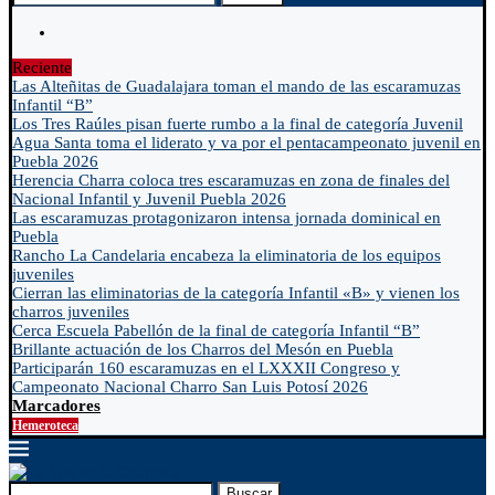
Reciente
Las Alteñitas de Guadalajara toman el mando de las escaramuzas
Infantil “B”
Los Tres Raúles pisan fuerte rumbo a la final de categoría Juvenil
Agua Santa toma el liderato y va por el pentacampeonato juvenil en
Puebla 2026
Herencia Charra coloca tres escaramuzas en zona de finales del
Nacional Infantil y Juvenil Puebla 2026
Las escaramuzas protagonizaron intensa jornada dominical en
Puebla
Rancho La Candelaria encabeza la eliminatoria de los equipos
juveniles
Cierran las eliminatorias de la categoría Infantil «B» y vienen los
charros juveniles
Cerca Escuela Pabellón de la final de categoría Infantil “B”
Brillante actuación de los Charros del Mesón en Puebla
Participarán 160 escaramuzas en el LXXXII Congreso y
Campeonato Nacional Charro San Luis Potosí 2026
Marcadores
Hemeroteca
Buscar