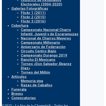
Histórico de Resultados
Electorales (2004-2020)
Galerías Fotográficas
Flickr 1 (2011)
Flickr 2 (2015)
Flickr 3 (2016)
Cobertura
Campeonato Nacional Charro
Infantil, Juvenil y de Escaramuzas
Nacional de Charros Mayores
Campeonato Millonario
Aniversario de Federación
Circuito Centro-Bajío
Campeonato Durango 2019
Rancho El Mexicano
Torneo «Don Salvador Álvarez
Díaz»
Torneo del Millón
Artículos
Memoria viva
Razas de Caballos
Funerala
Breves
Convocatorias
©2025 · La Voz de la Charrería® - Todos los