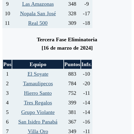
9
Las Amazonas
348
-9
10
Nopala San José
328
-17
11
Real 500
309
-18
Tercera Fase Eliminatoria
[16 de marzo de 2024]
Pos
Equipo
Puntos
Infr.
1
El Soyate
883
-10
2
Tamaulipecos
784
-20
3
Hierro Santo
752
-11
4
Tres Regalos
399
-14
5
Grupo Violante
381
-14
6
San Isidro Panabá
367
-16
7
Villa Oro
349
-11