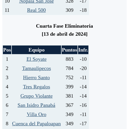
10
Nopala San José
328
-17
11
Real 500
309
-18
Cuarta Fase Eliminatoria
[13 de abril de 2024]
Pos
Equipo
Puntos
Infr.
1
El Soyate
883
-10
2
Tamaulipecos
784
-20
3
Hierro Santo
752
-11
4
Tres Regalos
399
-14
5
Grupo Violante
381
-14
6
San Isidro Panabá
367
-16
7
Villa Oro
349
-11
8
Cuenca del Papaloapan
349
-17