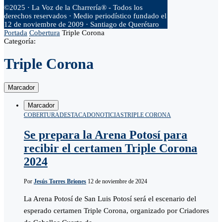
©2025 · La Voz de la Charrería® - Todos los
derechos reservados · Medio periodístico fundado el
12 de noviembre de 2009 · Santiago de Querétaro
Portada
Cobertura
Triple Corona
Categoría:
Triple Corona
Marcador
Marcador
COBERTURA
DESTACADO
NOTICIAS
TRIPLE CORONA
Se prepara la Arena Potosí para
recibir el certamen Triple Corona
2024
Por
Jesús Torres Briones
12 de noviembre de 2024
La Arena Potosí de San Luis Potosí será el escenario del
esperado certamen Triple Corona, organizado por Criadores