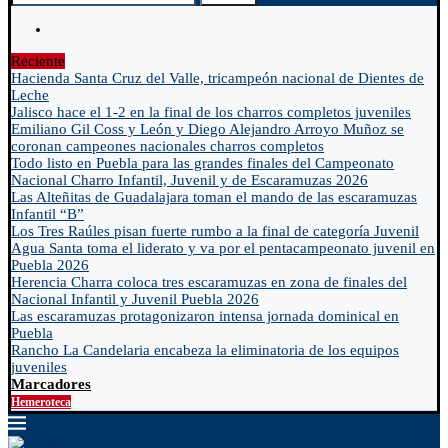
Reciente
Hacienda Santa Cruz del Valle, tricampeón nacional de Dientes de
Leche
Jalisco hace el 1-2 en la final de los charros completos juveniles
Emiliano Gil Coss y León y Diego Alejandro Arroyo Muñoz se
coronan campeones nacionales charros completos
Todo listo en Puebla para las grandes finales del Campeonato
Nacional Charro Infantil, Juvenil y de Escaramuzas 2026
Las Alteñitas de Guadalajara toman el mando de las escaramuzas
Infantil “B”
Los Tres Raúles pisan fuerte rumbo a la final de categoría Juvenil
Agua Santa toma el liderato y va por el pentacampeonato juvenil en
Puebla 2026
Herencia Charra coloca tres escaramuzas en zona de finales del
Nacional Infantil y Juvenil Puebla 2026
Las escaramuzas protagonizaron intensa jornada dominical en
Puebla
Rancho La Candelaria encabeza la eliminatoria de los equipos
juveniles
Marcadores
Hemeroteca