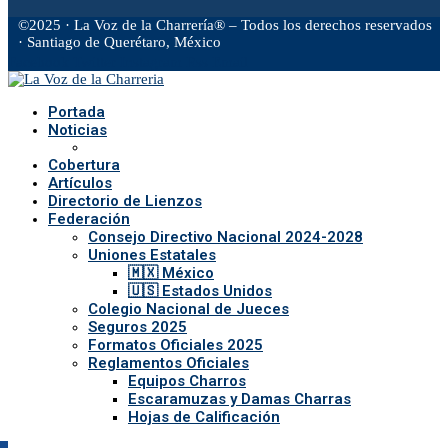
©2025 · La Voz de la Charrería® – Todos los derechos reservados
· Santiago de Querétaro, México
Facebook
Twitter
Instagram
Rss
Email
Portada
Noticias
Cobertura
Artículos
Directorio de Lienzos
Federación
Consejo Directivo Nacional 2024-2028
Uniones Estatales
🇲🇽 México
🇺🇸 Estados Unidos
Colegio Nacional de Jueces
Seguros 2025
Formatos Oficiales 2025
Reglamentos Oficiales
Equipos Charros
Escaramuzas y Damas Charras
Hojas de Calificación