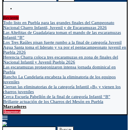
Reciente
Todo listo en Puebla para las grandes finales del Campeonato
Nacional Charro Infantil, Juvenil y de Escaramuzas 2026
Las Alteñitas de Guadalajara toman el mando de las escaramuzas
Infantil “B”
Los Tres Raúles pisan fuerte rumbo a la final de categoría Juvenil
Agua Santa toma el liderato y va por el pentacampeonato juvenil en
Puebla 2026
Herencia Charra coloca tres escaramuzas en zona de finales del
Nacional Infantil y Juvenil Puebla 2026
Las escaramuzas protagonizaron intensa jornada dominical en
Puebla
Rancho La Candelaria encabeza la eliminatoria de los equipos
juveniles
Cierran las eliminatorias de la categoría Infantil «B» y vienen los
charros juveniles
Cerca Escuela Pabellón de la final de categoría Infantil “B”
Brillante actuación de los Charros del Mesón en Puebla
Marcadores
Hemeroteca
Buscar