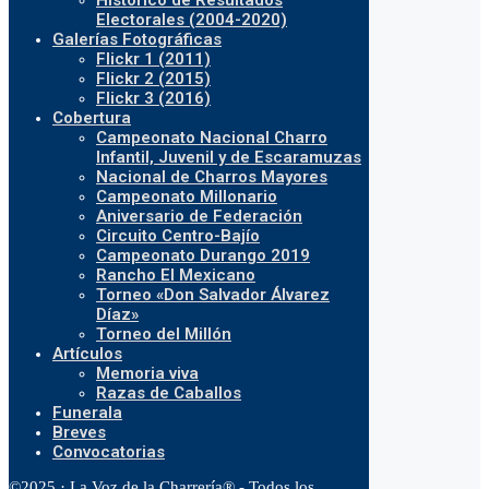
Histórico de Resultados
Electorales (2004-2020)
Galerías Fotográficas
Flickr 1 (2011)
Flickr 2 (2015)
Flickr 3 (2016)
Cobertura
Campeonato Nacional Charro
Infantil, Juvenil y de Escaramuzas
Nacional de Charros Mayores
Campeonato Millonario
Aniversario de Federación
Circuito Centro-Bajío
Campeonato Durango 2019
Rancho El Mexicano
Torneo «Don Salvador Álvarez
Díaz»
Torneo del Millón
Artículos
Memoria viva
Razas de Caballos
Funerala
Breves
Convocatorias
©2025 · La Voz de la Charrería® - Todos los