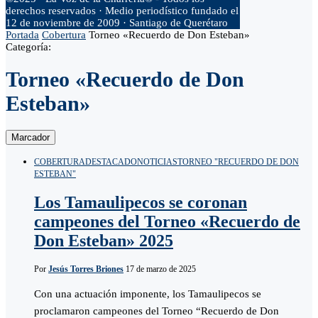
derechos reservados · Medio periodístico fundado el
12 de noviembre de 2009 · Santiago de Querétaro
Portada
Cobertura
Torneo «Recuerdo de Don Esteban»
Categoría:
Torneo «Recuerdo de Don
Esteban»
Marcador
COBERTURA
DESTACADO
NOTICIAS
TORNEO "RECUERDO DE DON
ESTEBAN"
Los Tamaulipecos se coronan
campeones del Torneo «Recuerdo de
Don Esteban» 2025
Por
Jesús Torres Briones
17 de marzo de 2025
Con una actuación imponente, los Tamaulipecos se
proclamaron campeones del Torneo “Recuerdo de Don