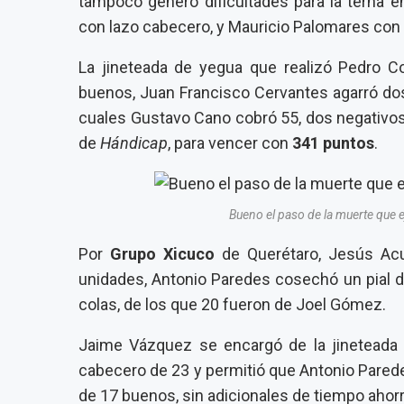
tampoco generó dificultades para la terna e
con lazo cabecero, y Mauricio Palomares con e
La jineteada de yegua que realizó Pedro Co
buenos, Juan Francisco Cervantes agarró dos
cuales Gustavo Cano cobró 55, dos negativos 
de
Hándicap
, para vencer con
341 puntos
.
Bueno el paso de la muerte que
Por
Grupo Xicuco
de Querétaro, Jesús Acu
unidades, Antonio Paredes cosechó un pial 
colas, de los que 20 fueron de Joel Gómez.
Jaime Vázquez se encargó de la jineteada 
cabecero de 23 y permitió que Antonio Parede
de 17 buenos, sin adicionales de tiempo ahor