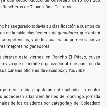
, ya que Grupo Xicuco de Querétaro cerró con 268
s Rancheros de Tijuana, Baja California.
no ha asegurado todavía su clasificación a cuartos de
os de la tabla clasificatoria de
ganadores
, que estará
 competencias, y de los cuales los primeros nueve
 tres mejores
no ganadores
.
elebrarse este viernes en Rancho El Pitayo, cuyas
n vivo que el comité organizador ofrece para toda la
 sus canales oficiales de
Facebook
y
YouTube.
 primera ronda disputarán este sábado las cuatro
es accederán a las semifinales del domingo, jornada
finales de los caladeros por categoría y del Coleadero