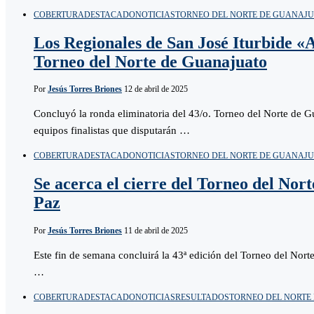
COBERTURA
DESTACADO
NOTICIAS
TORNEO DEL NORTE DE GUANAJ
Los Regionales de San José Iturbide «
Torneo del Norte de Guanajuato
Por
Jesús Torres Briones
12 de abril de 2025
Concluyó la ronda eliminatoria del 43/o. Torneo del Norte de G
equipos finalistas que disputarán …
COBERTURA
DESTACADO
NOTICIAS
TORNEO DEL NORTE DE GUANAJ
Se acerca el cierre del Torneo del Nor
Paz
Por
Jesús Torres Briones
11 de abril de 2025
Este fin de semana concluirá la 43ª edición del Torneo del Nor
…
COBERTURA
DESTACADO
NOTICIAS
RESULTADOS
TORNEO DEL NORTE