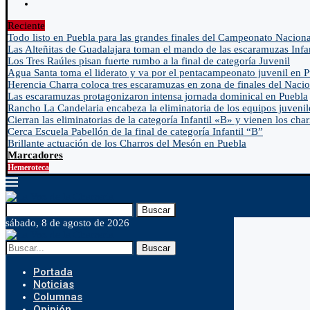
Reciente
Todo listo en Puebla para las grandes finales del Campeonato Naciona
Las Alteñitas de Guadalajara toman el mando de las escaramuzas Infa
Los Tres Raúles pisan fuerte rumbo a la final de categoría Juvenil
Agua Santa toma el liderato y va por el pentacampeonato juvenil en 
Herencia Charra coloca tres escaramuzas en zona de finales del Nacio
Las escaramuzas protagonizaron intensa jornada dominical en Puebla
Rancho La Candelaria encabeza la eliminatoria de los equipos juvenil
Cierran las eliminatorias de la categoría Infantil «B» y vienen los char
Cerca Escuela Pabellón de la final de categoría Infantil “B”
Brillante actuación de los Charros del Mesón en Puebla
Marcadores
Hemeroteca
Buscar
sábado, 8 de agosto de 2026
Buscar
Portada
Noticias
Columnas
Opinión