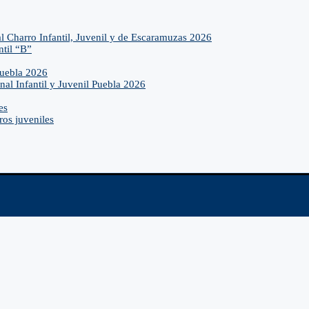
l Charro Infantil, Juvenil y de Escaramuzas 2026
ntil “B”
Puebla 2026
nal Infantil y Juvenil Puebla 2026
es
ros juveniles