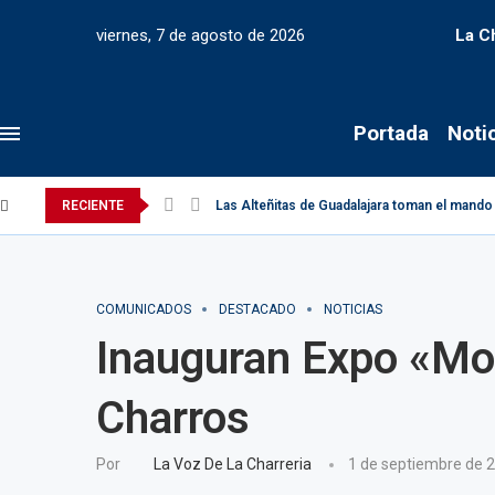
viernes, 7 de agosto de 2026
La C
Portada
Noti
RECIENTE
Las Alteñitas de Guadalajara toman el mando 
COMUNICADOS
DESTACADO
NOTICIAS
Inauguran Expo «Mod
Charros
Por
La Voz De La Charreria
1 de septiembre de 