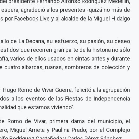
 del presidente Fernando Alfonso Rodríguez Medellín,
e espera, agradeció a los presentes -quizá no más de
s por Facebook Live y al alcalde de la Miguel Hidalgo
ballo de La Decana, su esfuerzo, su pasión, su deseo
estidos que recorren gran parte de la historia no sólo
afía, varios de ellos usados en cintas antes y durante
e cuatro albardas, ruanas, sombreros de colección y
or Hugo Romo de Vivar Guerra, felicitó a la agrupación
rados a los eventos de las Fiestas de Independencia
malidad que estamos viviendo”.
de Romo de Vivar, primera dama del municipio, el
ero, Miguel Arrieta y Paulina Prado; por el Complejo
olfo Rodríguez Castañeda y Carlos Pérez Sánchez.