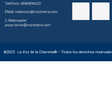
Teléfono: 4686896623
EMail: redaccion@vozcharra.com
Webmaster:
jesus.torres@vozcharra.com
©2025 · La Voz de la Charrería® – Todos los derechos reservado