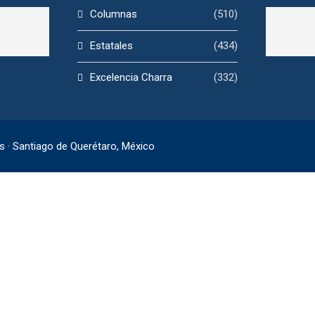
Columnas
(510)
Estatales
(434)
Excelencia Charra
(332)
s · Santiago de Querétaro, México