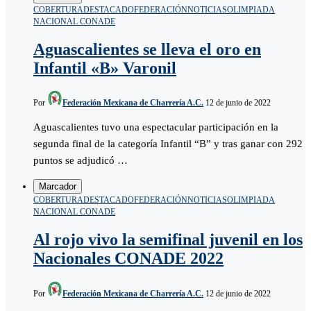
COBERTURA
DESTACADO
FEDERACIÓN
NOTICIAS
OLIMPIADA
NACIONAL CONADE
Aguascalientes se lleva el oro en
Infantil «B» Varonil
Por
Federación Mexicana de Charrería A.C.
12 de junio de 2022
Aguascalientes tuvo una espectacular participación en la
segunda final de la categoría Infantil “B” y tras ganar con 292
puntos se adjudicó …
Marcador
COBERTURA
DESTACADO
FEDERACIÓN
NOTICIAS
OLIMPIADA
NACIONAL CONADE
Al rojo vivo la semifinal juvenil en los
Nacionales CONADE 2022
Por
Federación Mexicana de Charrería A.C.
12 de junio de 2022