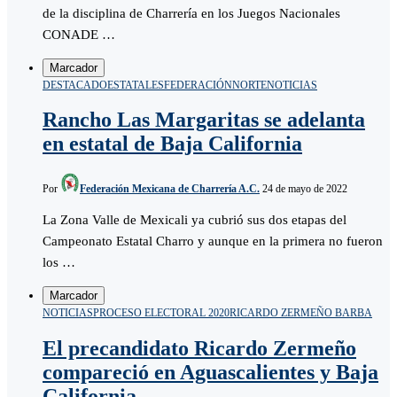
de la disciplina de Charrería en los Juegos Nacionales
CONADE …
Marcador
DESTACADO
ESTATALES
FEDERACIÓN
NORTE
NOTICIAS
Rancho Las Margaritas se adelanta
en estatal de Baja California
Por
Federación Mexicana de Charrería A.C.
24 de mayo de 2022
La Zona Valle de Mexicali ya cubrió sus dos etapas del
Campeonato Estatal Charro y aunque en la primera no fueron
los …
Marcador
NOTICIAS
PROCESO ELECTORAL 2020
RICARDO ZERMEÑO BARBA
El precandidato Ricardo Zermeño
compareció en Aguascalientes y Baja
California