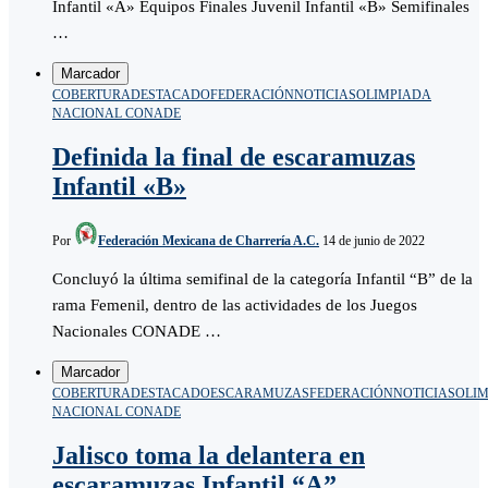
Infantil «A» Equipos Finales Juvenil Infantil «B» Semifinales
…
Marcador
COBERTURA
DESTACADO
FEDERACIÓN
NOTICIAS
OLIMPIADA
NACIONAL CONADE
Definida la final de escaramuzas
Infantil «B»
Por
Federación Mexicana de Charrería A.C.
14 de junio de 2022
Concluyó la última semifinal de la categoría Infantil “B” de la
rama Femenil, dentro de las actividades de los Juegos
Nacionales CONADE …
Marcador
COBERTURA
DESTACADO
ESCARAMUZAS
FEDERACIÓN
NOTICIAS
OLI
NACIONAL CONADE
Jalisco toma la delantera en
escaramuzas Infantil “A”