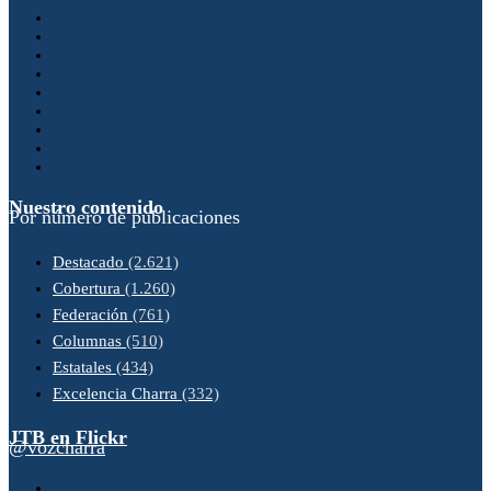
Nuestro contenido
Por número de publicaciones
Destacado
(2.621)
Cobertura
(1.260)
Federación
(761)
Columnas
(510)
Estatales
(434)
Excelencia Charra
(332)
JTB en Flickr
@vozcharra