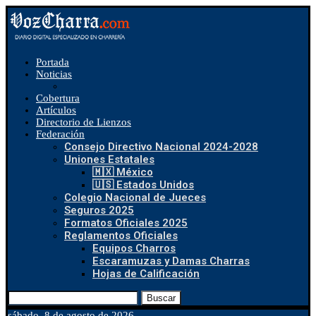
Portada
Noticias
Cobertura
Artículos
Directorio de Lienzos
Federación
Consejo Directivo Nacional 2024-2028
Uniones Estatales
🇲🇽 México
🇺🇸 Estados Unidos
Colegio Nacional de Jueces
Seguros 2025
Formatos Oficiales 2025
Reglamentos Oficiales
Equipos Charros
Escaramuzas y Damas Charras
Hojas de Calificación
Buscar
sábado, 8 de agosto de 2026