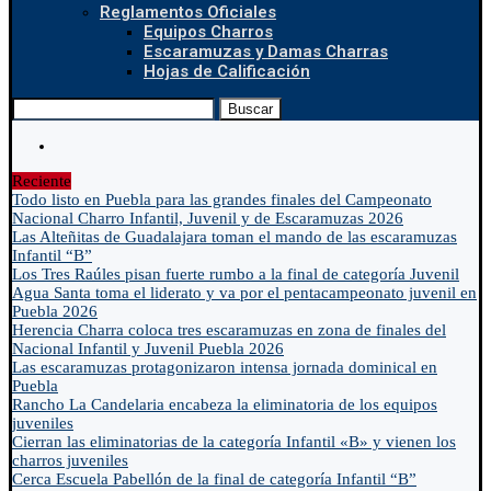
Reglamentos Oficiales
Equipos Charros
Escaramuzas y Damas Charras
Hojas de Calificación
Buscar
Reciente
Todo listo en Puebla para las grandes finales del Campeonato
Nacional Charro Infantil, Juvenil y de Escaramuzas 2026
Las Alteñitas de Guadalajara toman el mando de las escaramuzas
Infantil “B”
Los Tres Raúles pisan fuerte rumbo a la final de categoría Juvenil
Agua Santa toma el liderato y va por el pentacampeonato juvenil en
Puebla 2026
Herencia Charra coloca tres escaramuzas en zona de finales del
Nacional Infantil y Juvenil Puebla 2026
Las escaramuzas protagonizaron intensa jornada dominical en
Puebla
Rancho La Candelaria encabeza la eliminatoria de los equipos
juveniles
Cierran las eliminatorias de la categoría Infantil «B» y vienen los
charros juveniles
Cerca Escuela Pabellón de la final de categoría Infantil “B”