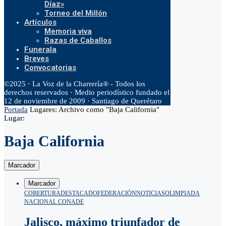
Díaz»
Torneo del Millón
Artículos
Memoria viva
Razas de Caballos
Funerala
Breves
Convocatorias
©2025 · La Voz de la Charrería® - Todos los
derechos reservados · Medio periodístico fundado el
12 de noviembre de 2009 · Santiago de Querétaro
Portada
Lugares:
Archivo como "Baja California"
Lugar:
Baja California
Marcador
Marcador
COBERTURA
DESTACADO
FEDERACIÓN
NOTICIAS
OLIMPIADA
NACIONAL CONADE
Jalisco, máximo triunfador de