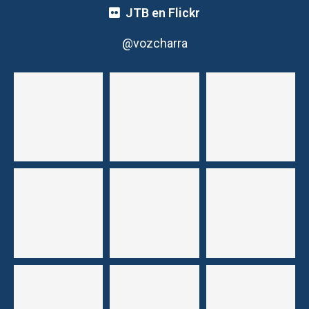
JTB en Flickr
@vozcharra