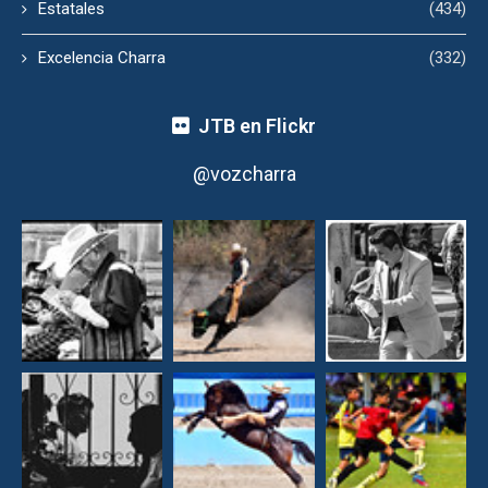
Estatales
(434)
Excelencia Charra
(332)
JTB en Flickr
@vozcharra