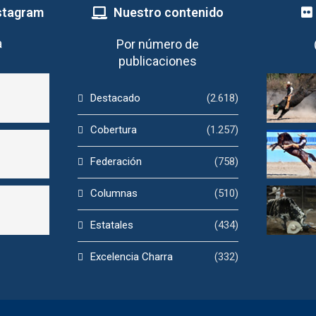
stagram
Nuestro contenido
a
Por número de
publicaciones
Destacado
(2.618)
Cobertura
(1.257)
Federación
(758)
Columnas
(510)
Estatales
(434)
Excelencia Charra
(332)