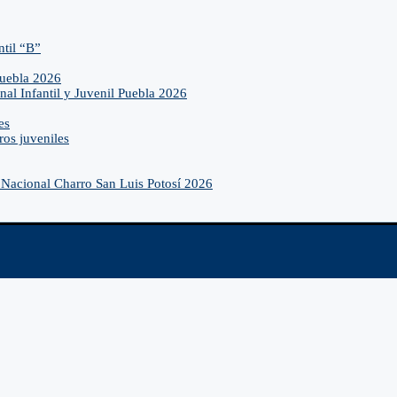
ntil “B”
Puebla 2026
nal Infantil y Juvenil Puebla 2026
es
ros juveniles
Nacional Charro San Luis Potosí 2026