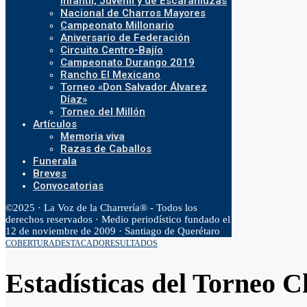
Infantil, Juvenil y de Escaramuzas
Nacional de Charros Mayores
Campeonato Millonario
Aniversario de Federación
Circuito Centro-Bajío
Campeonato Durango 2019
Rancho El Mexicano
Torneo «Don Salvador Álvarez
Díaz»
Torneo del Millón
Artículos
Memoria viva
Razas de Caballos
Funerala
Breves
Convocatorias
©2025 · La Voz de la Charrería® - Todos los
derechos reservados · Medio periodístico fundado el
12 de noviembre de 2009 · Santiago de Querétaro
COBERTURA
DESTACADO
RESULTADOS
Estadísticas del Torneo 