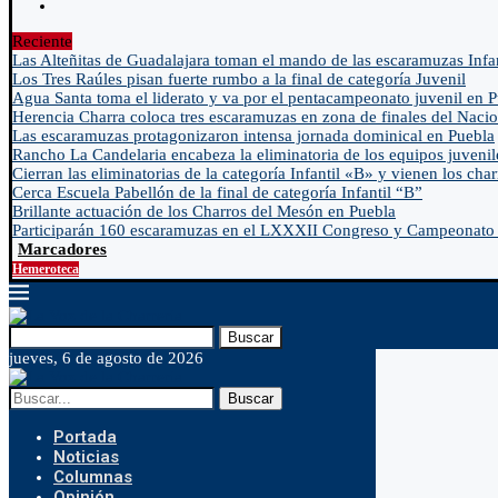
Reciente
Las Alteñitas de Guadalajara toman el mando de las escaramuzas Infa
Los Tres Raúles pisan fuerte rumbo a la final de categoría Juvenil
Agua Santa toma el liderato y va por el pentacampeonato juvenil en 
Herencia Charra coloca tres escaramuzas en zona de finales del Nacio
Las escaramuzas protagonizaron intensa jornada dominical en Puebla
Rancho La Candelaria encabeza la eliminatoria de los equipos juvenil
Cierran las eliminatorias de la categoría Infantil «B» y vienen los char
Cerca Escuela Pabellón de la final de categoría Infantil “B”
Brillante actuación de los Charros del Mesón en Puebla
Participarán 160 escaramuzas en el LXXXII Congreso y Campeonato 
Marcadores
Hemeroteca
Buscar
jueves, 6 de agosto de 2026
Buscar
Portada
Noticias
Columnas
Opinión