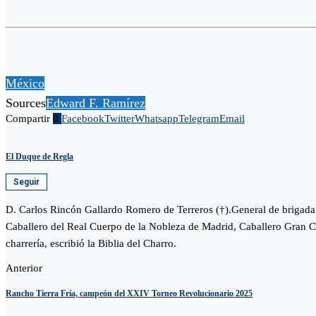
México
Sources
Edward F. Ramírez
Compartir
0
Facebook
Twitter
Whatsapp
Telegram
Email
El Duque de Regla
Seguir
D. Carlos Rincón Gallardo Romero de Terreros (†).General de brigada
Caballero del Real Cuerpo de la Nobleza de Madrid, Caballero Gran Cr
charrería, escribió la Biblia del Charro.
Anterior
Rancho Tierra Fría, campeón del XXIV Torneo Revolucionario 2025