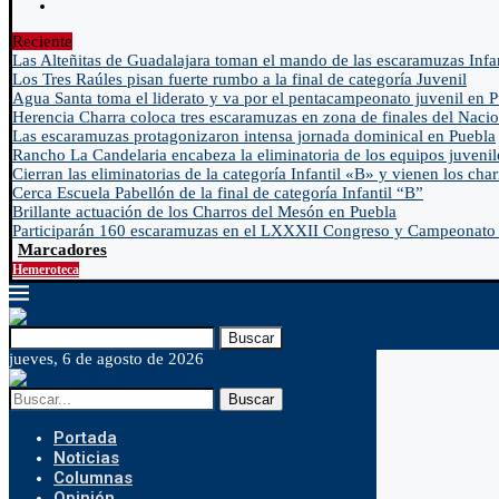
Reciente
Las Alteñitas de Guadalajara toman el mando de las escaramuzas Infa
Los Tres Raúles pisan fuerte rumbo a la final de categoría Juvenil
Agua Santa toma el liderato y va por el pentacampeonato juvenil en 
Herencia Charra coloca tres escaramuzas en zona de finales del Nacio
Las escaramuzas protagonizaron intensa jornada dominical en Puebla
Rancho La Candelaria encabeza la eliminatoria de los equipos juvenil
Cierran las eliminatorias de la categoría Infantil «B» y vienen los char
Cerca Escuela Pabellón de la final de categoría Infantil “B”
Brillante actuación de los Charros del Mesón en Puebla
Participarán 160 escaramuzas en el LXXXII Congreso y Campeonato 
Marcadores
Hemeroteca
Buscar
jueves, 6 de agosto de 2026
Buscar
Portada
Noticias
Columnas
Opinión