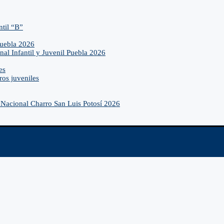
ntil “B”
Puebla 2026
nal Infantil y Juvenil Puebla 2026
es
ros juveniles
Nacional Charro San Luis Potosí 2026