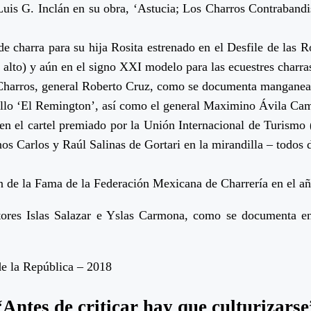
Luis G. Inclán en su obra, ‘Astucia; Los Charros Contraband
de charra para su hija Rosita estrenado en el Desfile de las 
 alto) y aún en el signo XXI modelo para las ecuestres charra
 Charros, general Roberto Cruz, como se documenta manganean
illo ‘El Remington’, así como el general Maximino Ávila Ca
 en el cartel premiado por la Unión Internacional de Turismo 
s Carlos y Raúl Salinas de Gortari en la mirandilla – todos 
 de la Fama de la Federación Mexicana de Charrería en el a
octores Islas Salazar e Yslas Carmona, como se documenta 
 de la República – 2018
“Antes de criticar hay que culturizarse