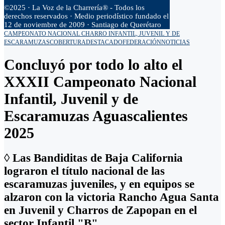
©2025 · La Voz de la Charrería® - Todos los
derechos reservados · Medio periodístico fundado el
12 de noviembre de 2009 · Santiago de Querétaro
CAMPEONATO NACIONAL CHARRO INFANTIL, JUVENIL Y DE
ESCARAMUZAS
COBERTURA
DESTACADO
FEDERACIÓN
NOTICIAS
Concluyó por todo lo alto el
XXXII Campeonato Nacional
Infantil, Juvenil y de
Escaramuzas Aguascalientes
2025
◊ Las Bandiditas de Baja California
lograron el título nacional de las
escaramuzas juveniles, y en equipos se
alzaron con la victoria Rancho Agua Santa
en Juvenil y Charros de Zapopan en el
sector Infantil "B"