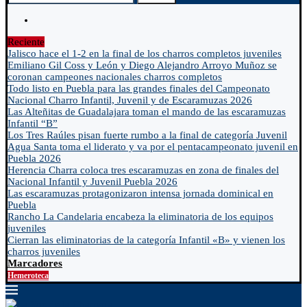
Reciente
Jalisco hace el 1-2 en la final de los charros completos juveniles
Emiliano Gil Coss y León y Diego Alejandro Arroyo Muñoz se
coronan campeones nacionales charros completos
Todo listo en Puebla para las grandes finales del Campeonato
Nacional Charro Infantil, Juvenil y de Escaramuzas 2026
Las Alteñitas de Guadalajara toman el mando de las escaramuzas
Infantil “B”
Los Tres Raúles pisan fuerte rumbo a la final de categoría Juvenil
Agua Santa toma el liderato y va por el pentacampeonato juvenil en
Puebla 2026
Herencia Charra coloca tres escaramuzas en zona de finales del
Nacional Infantil y Juvenil Puebla 2026
Las escaramuzas protagonizaron intensa jornada dominical en
Puebla
Rancho La Candelaria encabeza la eliminatoria de los equipos
juveniles
Cierran las eliminatorias de la categoría Infantil «B» y vienen los
charros juveniles
Marcadores
Hemeroteca