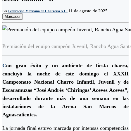
11 de agosto de 2025
Por
Federación Mexicana de Charrería A.C.
Marcador
Premiación del equipo campeón Juvenil, Rancho Agua Santa,
C
on gran éxito y un ambiente de fiesta charra,
concluyó la noche de este domingo el
XXXII
Campeonato Nacional Charro Infantil, Juvenil y de
Escaramuzas “José Andrés ‘Chiringas’ Aceves Aceves”
,
desarrollado durante más de una semana en las
instalaciones de la Arena San Marcos de
Aguascalientes.
La jornada final estuvo marcada por intensas competencias