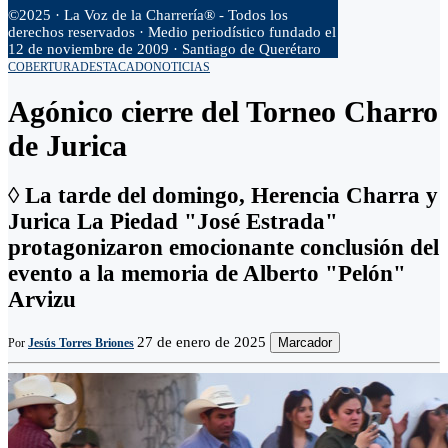
©2025 · La Voz de la Charrería® - Todos los
derechos reservados · Medio periodístico fundado el
12 de noviembre de 2009 · Santiago de Querétaro
COBERTURA
DESTACADO
NOTICIAS
Agónico cierre del Torneo Charro
de Jurica
◊ La tarde del domingo, Herencia Charra y
Jurica La Piedad "José Estrada"
protagonizaron emocionante conclusión del
evento a la memoria de Alberto "Pelón"
Arvizu
27 de enero de 2025
Marcador
Por
Jesús Torres Briones