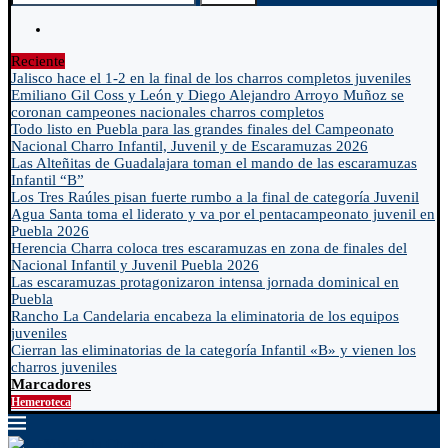
Reciente
Jalisco hace el 1-2 en la final de los charros completos juveniles
Emiliano Gil Coss y León y Diego Alejandro Arroyo Muñoz se
coronan campeones nacionales charros completos
Todo listo en Puebla para las grandes finales del Campeonato
Nacional Charro Infantil, Juvenil y de Escaramuzas 2026
Las Alteñitas de Guadalajara toman el mando de las escaramuzas
Infantil “B”
Los Tres Raúles pisan fuerte rumbo a la final de categoría Juvenil
Agua Santa toma el liderato y va por el pentacampeonato juvenil en
Puebla 2026
Herencia Charra coloca tres escaramuzas en zona de finales del
Nacional Infantil y Juvenil Puebla 2026
Las escaramuzas protagonizaron intensa jornada dominical en
Puebla
Rancho La Candelaria encabeza la eliminatoria de los equipos
juveniles
Cierran las eliminatorias de la categoría Infantil «B» y vienen los
charros juveniles
Marcadores
Hemeroteca