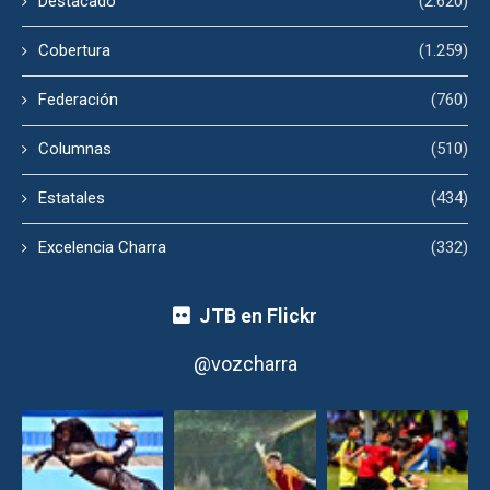
Destacado
(2.620)
Cobertura
(1.259)
Federación
(760)
Columnas
(510)
Estatales
(434)
Excelencia Charra
(332)
JTB en Flickr
@vozcharra