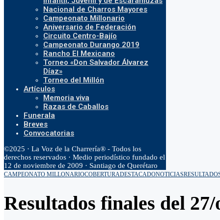
Infantil, Juvenil y de Escaramuzas
Nacional de Charros Mayores
Campeonato Millonario
Aniversario de Federación
Circuito Centro-Bajío
Campeonato Durango 2019
Rancho El Mexicano
Torneo «Don Salvador Álvarez
Díaz»
Torneo del Millón
Artículos
Memoria viva
Razas de Caballos
Funerala
Breves
Convocatorias
©2025 · La Voz de la Charrería® - Todos los
derechos reservados · Medio periodístico fundado el
12 de noviembre de 2009 · Santiago de Querétaro
CAMPEONATO MILLONARIO
COBERTURA
DESTACADO
NOTICIAS
RESULTADO
Resultados finales del 2