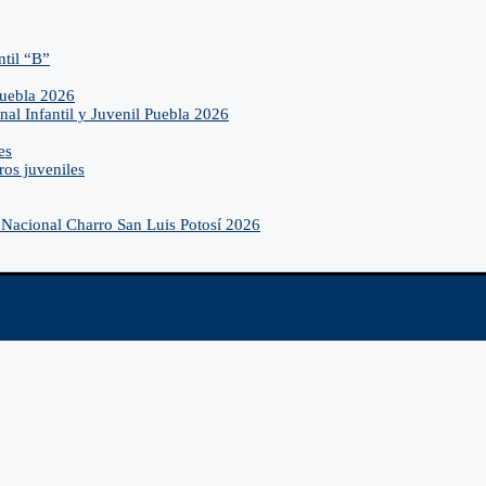
ntil “B”
Puebla 2026
nal Infantil y Juvenil Puebla 2026
es
ros juveniles
Nacional Charro San Luis Potosí 2026