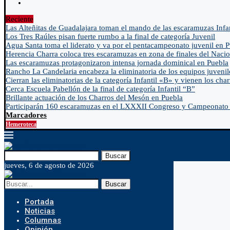
Reciente
Las Alteñitas de Guadalajara toman el mando de las escaramuzas Infa
Los Tres Raúles pisan fuerte rumbo a la final de categoría Juvenil
Agua Santa toma el liderato y va por el pentacampeonato juvenil en 
Herencia Charra coloca tres escaramuzas en zona de finales del Nacio
Las escaramuzas protagonizaron intensa jornada dominical en Puebla
Rancho La Candelaria encabeza la eliminatoria de los equipos juvenil
Cierran las eliminatorias de la categoría Infantil «B» y vienen los char
Cerca Escuela Pabellón de la final de categoría Infantil “B”
Brillante actuación de los Charros del Mesón en Puebla
Participarán 160 escaramuzas en el LXXXII Congreso y Campeonato 
Marcadores
Hemeroteca
Buscar
jueves, 6 de agosto de 2026
Buscar
Portada
Noticias
Columnas
Opinión