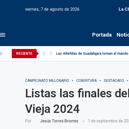
viernes, 7 de agosto de 2026
La C
Portada
Noti
RECIENTE
Las Alteñitas de Guadalajara toman el mando 
CAMPEONATO MILLONARIO
COBERTURA
DESTACADO
Listas las finales 
Vieja 2024
Por
Jesús Torres Briones
1 de septiembre de 2