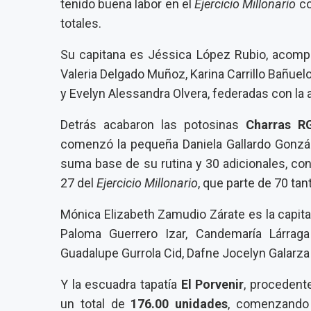
tenido buena labor en el
Ejercicio Millonario
co
totales.
Su capitana es Jéssica López Rubio, acomp
Valeria Delgado Muñoz, Karina Carrillo Bañuelo
y Evelyn Alessandra Olvera, federadas con la
Detrás acabaron las potosinas
Charras R
comenzó la pequeña Daniela Gallardo Gonzál
suma base de su rutina y 30 adicionales, con
27 del
Ejercicio Millonario
, que parte de 70 ta
Mónica Elizabeth Zamudio Zárate es la capit
Paloma Guerrero Izar, Candemaría Lárrag
Guadalupe Gurrola Cid, Dafne Jocelyn Galarza
Y la escuadra tapatía
El Porvenir
, procedent
un total de
176.00 unidades
, comenzando 