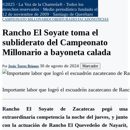
©2025 · La Voz de la Charrería® - Todos los
derechos reservados · Medio periodístico fundado el
12 de noviembre de 2009 · Santiago de Querétaro
CAMPEONATO MILLONARIO
COBERTURA
DESTACADO
NOTICIAS
Rancho El Soyate toma el
subliderato del Campeonato
Millonario a bayoneta calada
30 de agosto de 2024
Marcador
Por
Jesús Torres Briones
Importante labor que logró el escuadrón zacatecano de Ran
R
ancho El Soyate de Zacatecas pegó una
extraordinaria competencia la noche del jueves, y junto
con la actuación de Rancho El Quevedeño de Nayarit,