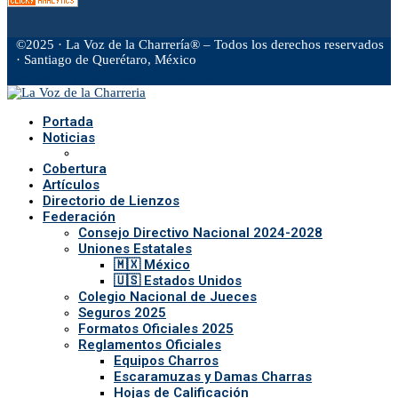
©2025 · La Voz de la Charrería® – Todos los derechos reservados
· Santiago de Querétaro, México
Facebook
Twitter
Instagram
Rss
Email
Portada
Noticias
Cobertura
Artículos
Directorio de Lienzos
Federación
Consejo Directivo Nacional 2024-2028
Uniones Estatales
🇲🇽 México
🇺🇸 Estados Unidos
Colegio Nacional de Jueces
Seguros 2025
Formatos Oficiales 2025
Reglamentos Oficiales
Equipos Charros
Escaramuzas y Damas Charras
Hojas de Calificación