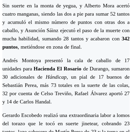
Sin suerte en la monta de yegua, y Alberto Mora acertó
cuatro manganas, siendo las dos a pie para sumar 52 tantos
y acumuló el mismo número de puntos con otras dos a
caballo, y Asunción Sáinz ejecutó el paso de la muerte con
mucha habilidad, sumando 28 tantos y acabaron con
342
puntos
, metiéndose en zona de final.
Andrés Montoya presentó la cala de caballo de 17
unidades para
Hacienda El Rosario
de Durango, sumaron
30 adicionales de
Hándicap
, un pial de 17 buenos de
Sebastián Perea, más 73 totales en la suerte de las colas,
32 por cuenta de Celso Treviño, Rafael Álvarez aportó 27
y 14 de Carlos Handal.
Gerardo Escobedo realizó una extraordinaria labor a lomos
del torazo que le tocó en suerte jinetear, cobrando 23
tantos, lazo cabecero de Martín Perea de 23 y la terna en el