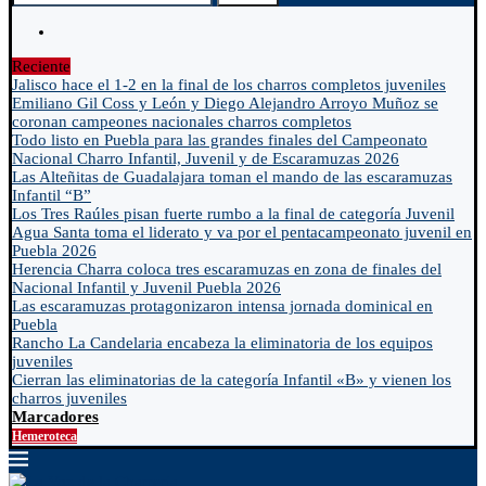
Reciente
Jalisco hace el 1-2 en la final de los charros completos juveniles
Emiliano Gil Coss y León y Diego Alejandro Arroyo Muñoz se
coronan campeones nacionales charros completos
Todo listo en Puebla para las grandes finales del Campeonato
Nacional Charro Infantil, Juvenil y de Escaramuzas 2026
Las Alteñitas de Guadalajara toman el mando de las escaramuzas
Infantil “B”
Los Tres Raúles pisan fuerte rumbo a la final de categoría Juvenil
Agua Santa toma el liderato y va por el pentacampeonato juvenil en
Puebla 2026
Herencia Charra coloca tres escaramuzas en zona de finales del
Nacional Infantil y Juvenil Puebla 2026
Las escaramuzas protagonizaron intensa jornada dominical en
Puebla
Rancho La Candelaria encabeza la eliminatoria de los equipos
juveniles
Cierran las eliminatorias de la categoría Infantil «B» y vienen los
charros juveniles
Marcadores
Hemeroteca