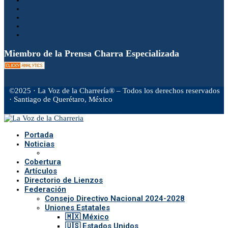
Miembro de la Prensa Charra Especializada
©2025 · La Voz de la Charrería® – Todos los derechos reservados
· Santiago de Querétaro, México
Facebook
Twitter
Instagram
Rss
Email
Portada
Noticias
Cobertura
Artículos
Directorio de Lienzos
Federación
Consejo Directivo Nacional 2024-2028
Uniones Estatales
🇲🇽 México
🇺🇸 Estados Unidos