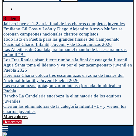
Reciente
Jalisco hace el 1-2 en la final de los charros completos juveniles
Emiliano Gil Coss y León y Diego Alejandro Arroyo Muñoz se
coronan campeones nacionales charros completos
Todo listo en Puebla para las grandes finales del Campeonato
Nacional Charro Infantil, Juvenil y de Escaramuzas 2026
Las Alteñitas de Guadalajara toman el mando de las escaramuzas
Infantil “B”
Los Tres Raúles pisan fuerte rumbo a la final de categoría Juvenil
Agua Santa toma el liderato y va por el pentacampeonato juvenil en
Puebla 2026
Herencia Charra coloca tres escaramuzas en zona de finales del
Nacional Infantil y Juvenil Puebla 2026
Las escaramuzas protagonizaron intensa jornada dominical en
Puebla
Rancho La Candelaria encabeza la eliminatoria de los equipos
juveniles
Cierran las eliminatorias de la categoría Infantil «B» y vienen los
charros juveniles
Marcadores
Hemeroteca