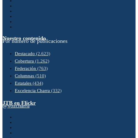
Nuestro contenido
Por número de publicaciones
Destacado
(2.623)
Cobertura
(1.262)
Federación
(763)
Columnas
(510)
Estatales
(434)
Excelencia Charra
(332)
JTB en Flickr
@vozcharra